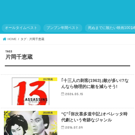
オールタイムベスト
ブンブン年間ベスト
死ぬまでに観たい映画1001
HOME
タグ : 片岡千恵蔵
片岡千恵蔵
2017映画
｢十三人の刺客(1963)｣敵が多い!?な
んなら物理的に敵を減らそう!
2026.05.15
2016映画
“Ç”｢弥次喜多道中記｣オペレッタ時
代劇という奇跡なジャンル
2016.07.09