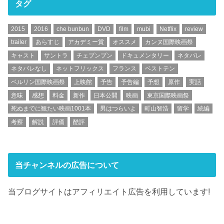
タグ
2015
2016
che bunbun
DVD
film
mubi
Netflix
review
trailer
あらすじ
アカデミー賞
オススメ
カンヌ国際映画祭
キャスト
サントラ
チェブンブン
ドキュメンタリー
ネタバレ
ネタバレなし
ネットフリックス
フランス
ベストテン
ベルリン国際映画祭
上映館
予告
予告編
予想
原作
実話
意味
感想
料金
新作
日本公開
映画
東京国際映画祭
死ぬまでに観たい映画1001本
男はつらいよ
町山智浩
留学
続編
考察
解説
評価
酷評
当チャンネルの広告について
当ブログサイトはアフィリエイト広告を利用しています!