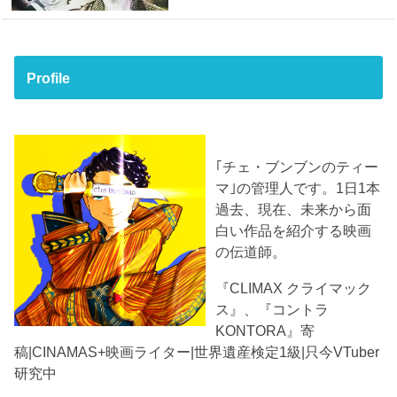
Profile
｢チェ・ブンブンのティー
マ｣の管理人です。1日1本
過去、現在、未来から面
白い作品を紹介する映画
の伝道師。
『CLIMAX クライマック
ス』、『コントラ
KONTORA』寄
稿|CINAMAS+映画ライター|世界遺産検定1級|只今VTuber
研究中