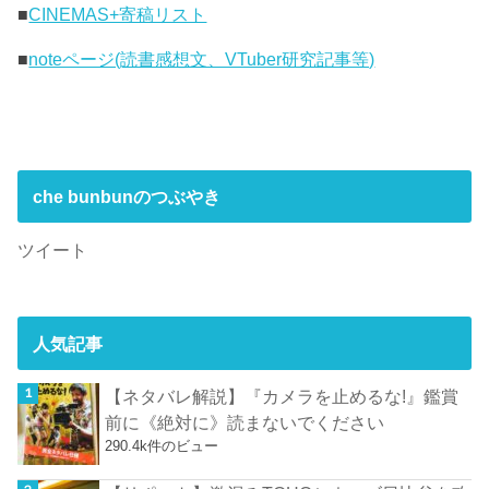
■
CINEMAS+寄稿リスト
■
noteページ(読書感想文、VTuber研究記事等)
che bunbunのつぶやき
ツイート
人気記事
【ネタバレ解説】『カメラを止めるな!』鑑賞
前に《絶対に》読まないでください
290.4k件のビュー