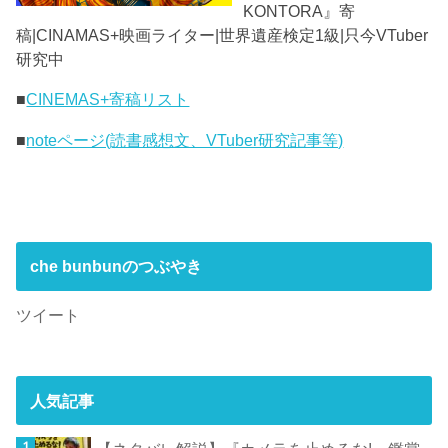
KONTORA』寄
稿|CINAMAS+映画ライター|世界遺産検定1級|只今VTuber
研究中
■
CINEMAS+寄稿リスト
■
noteページ(読書感想文、VTuber研究記事等)
che bunbunのつぶやき
ツイート
人気記事