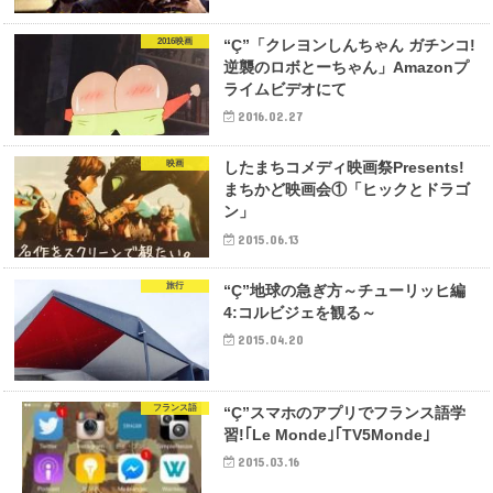
2016映画
“Ç”「クレヨンしんちゃん ガチンコ!
逆襲のロボとーちゃん」Amazonプ
ライムビデオにて
2016.02.27
映画
したまちコメディ映画祭Presents!
まちかど映画会①「ヒックとドラゴ
ン」
2015.06.13
旅行
“Ç”地球の急ぎ方～チューリッヒ編
4:コルビジェを観る～
2015.04.20
フランス語
“Ç”スマホのアプリでフランス語学
習!｢Le Monde｣｢TV5Monde｣
2015.03.16