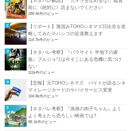
【ネタバレ解説】『カメラを止めるな!』鑑賞
前に《絶対に》読まないでください
290.4k件のビュー
【リポート】激混みTOHOシネマズ日比谷を攻
略してみた※ハシゴの近道教えます
114.7k件のビュー
【ネタバレ考察】『パラサイト 半地下の家
族』ブルジョワは今そこにある危機に気づけ
ない
111k件のビュー
【悲報】元TOHOシネマズ バイトが語るシネ
マイレージカードのヤバイサービス変更
104.8k件のビュー
【ネタバレ考察】『漁港の肉子ちゃん』よく
よく考えたら恐ろしい映画では?
98.1k件のビュー