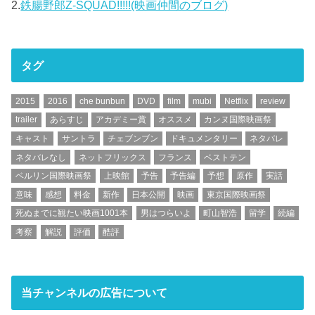
2.
鉄腸野郎Z-SQUAD!!!!!(映画仲間のブログ)
タグ
2015
2016
che bunbun
DVD
film
mubi
Netflix
review
trailer
あらすじ
アカデミー賞
オススメ
カンヌ国際映画祭
キャスト
サントラ
チェブンブン
ドキュメンタリー
ネタバレ
ネタバレなし
ネットフリックス
フランス
ベストテン
ベルリン国際映画祭
上映館
予告
予告編
予想
原作
実話
意味
感想
料金
新作
日本公開
映画
東京国際映画祭
死ぬまでに観たい映画1001本
男はつらいよ
町山智浩
留学
続編
考察
解説
評価
酷評
当チャンネルの広告について