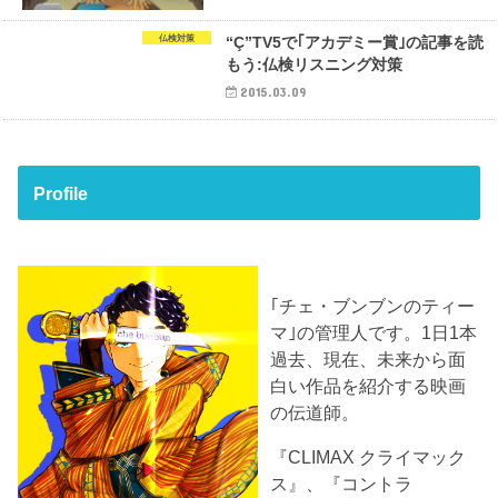
仏検対策
“Ç”TV5で｢アカデミー賞｣の記事を読
もう:仏検リスニング対策
2015.03.09
Profile
｢チェ・ブンブンのティー
マ｣の管理人です。1日1本
過去、現在、未来から面
白い作品を紹介する映画
の伝道師。
『CLIMAX クライマック
ス』、『コントラ