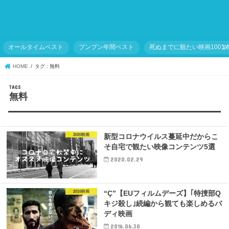
オールタイムベスト
ブンブン年間ベスト
死ぬまでに観たい映画1001
HOME
タグ : 無料
無料
2020映画
新型コロナウイルス蔓延中だからこ
そ自宅で観たい映像コンテンツ5選
2020.02.29
2016映画
“Ç”【EUフィルムデーズ】｢特捜部Q
キジ殺し｣続編から観ても楽しめるバ
ディ映画
2016.06.30