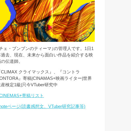
｢チェ・ブンブンのティーマ｣の管理人です。1日1
本過去、現在、未来から面白い作品を紹介する映
画の伝道師。
『CLIMAX クライマックス』、『コントラ
ONTORA』寄稿|CINAMAS+映画ライター|世界
産検定1級|只今VTuber研究中
CINEMAS+寄稿リスト
noteページ(読書感想文、VTuber研究記事等)