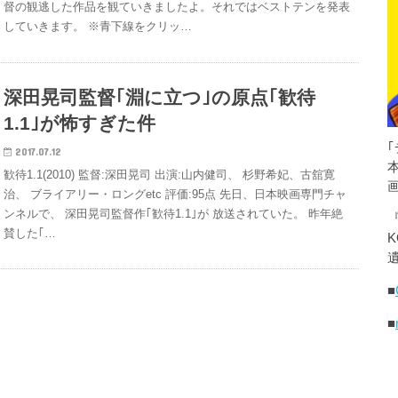
督の観逃した作品を観ていきましたよ。それではベストテンを発表
していきます。 ※青下線をクリッ…
深田晃司監督｢淵に立つ｣の原点｢歓待
1.1｣が怖すぎた件
2017.07.12
歓待1.1(2010) 監督:深田晃司 出演:山内健司、 杉野希妃、古舘寛
治、 ブライアリー・ロングetc 評価:95点 先日、日本映画専門チャ
ンネルで、 深田晃司監督作｢歓待1.1｣が 放送されていた。 昨年絶
賛した｢…
K
遺
■
■