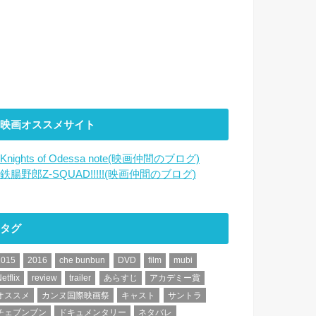
映画オススメサイト
Knights of Odessa note(映画仲間のブログ)
鉄腸野郎Z-SQUAD!!!!!(映画仲間のブログ)
タグ
2015
2016
che bunbun
DVD
film
mubi
etflix
review
trailer
あらすじ
アカデミー賞
オススメ
カンヌ国際映画祭
キャスト
サントラ
チェブンブン
ドキュメンタリー
ネタバレ