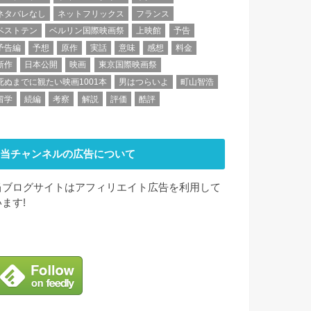
ネタバレなし
ネットフリックス
フランス
ベストテン
ベルリン国際映画祭
上映館
予告
予告編
予想
原作
実話
意味
感想
料金
新作
日本公開
映画
東京国際映画祭
死ぬまでに観たい映画1001本
男はつらいよ
町山智浩
留学
続編
考察
解説
評価
酷評
当チャンネルの広告について
当ブログサイトはアフィリエイト広告を利用して
います!