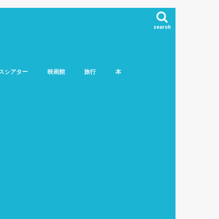
search
スシアター
映画館
旅行
本