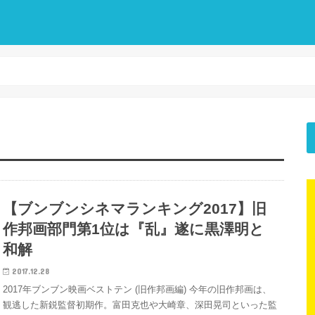
【ブンブンシネマランキング2017】旧
作邦画部門第1位は『乱』遂に黒澤明と
和解
2017.12.28
2017年ブンブン映画ベストテン (旧作邦画編) 今年の旧作邦画は、
観逃した新鋭監督初期作。富田克也や大崎章、深田晃司といった監