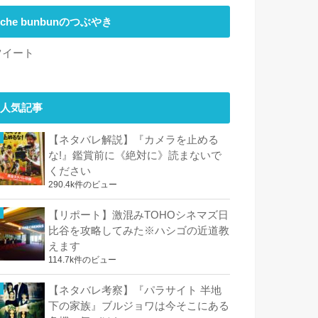
che bunbunのつぶやき
ツイート
人気記事
【ネタバレ解説】『カメラを止める
な!』鑑賞前に《絶対に》読まないで
ください
290.4k件のビュー
【リポート】激混みTOHOシネマズ日
比谷を攻略してみた※ハシゴの近道教
えます
114.7k件のビュー
【ネタバレ考察】『パラサイト 半地
下の家族』ブルジョワは今そこにある