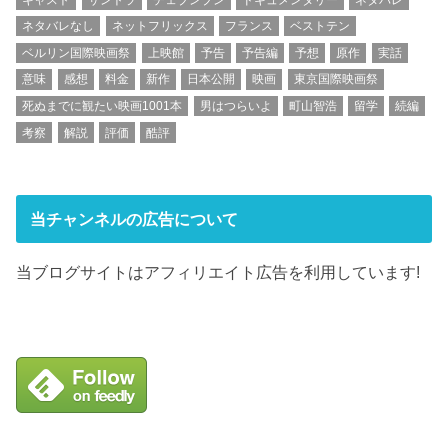
ネタバレなし
ネットフリックス
フランス
ベストテン
ベルリン国際映画祭
上映館
予告
予告編
予想
原作
実話
意味
感想
料金
新作
日本公開
映画
東京国際映画祭
死ぬまでに観たい映画1001本
男はつらいよ
町山智浩
留学
続編
考察
解説
評価
酷評
当チャンネルの広告について
当ブログサイトはアフィリエイト広告を利用しています!