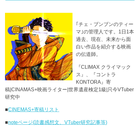
｢チェ・ブンブンのティー
マ｣の管理人です。1日1本
過去、現在、未来から面
白い作品を紹介する映画
の伝道師。
『CLIMAX クライマック
ス』、『コントラ
KONTORA』寄
稿|CINAMAS+映画ライター|世界遺産検定1級|只今VTuber
研究中
■
CINEMAS+寄稿リスト
■
noteページ(読書感想文、VTuber研究記事等)