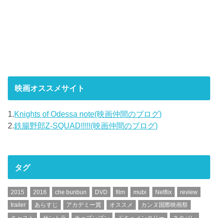
映画オススメサイト
1.
Knights of Odessa note(映画仲間のブログ)
2.
鉄腸野郎Z-SQUAD!!!!!(映画仲間のブログ)
タグ
2015
2016
che bunbun
DVD
film
mubi
Netflix
review
trailer
あらすじ
アカデミー賞
オススメ
カンヌ国際映画祭
キャスト
サントラ
チェブンブン
ドキュメンタリー
ネタバレ