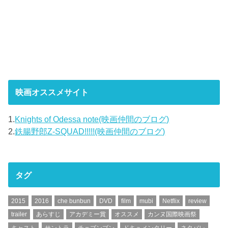
映画オススメサイト
1.
Knights of Odessa note(映画仲間のブログ)
2.
鉄腸野郎Z-SQUAD!!!!!(映画仲間のブログ)
タグ
2015
2016
che bunbun
DVD
film
mubi
Netflix
review
trailer
あらすじ
アカデミー賞
オススメ
カンヌ国際映画祭
キャスト
サントラ
チェブンブン
ドキュメンタリー
ネタバレ