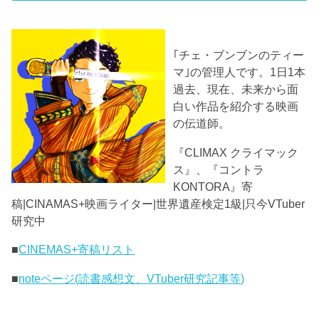
｢チェ・ブンブンのティー
マ｣の管理人です。1日1本
過去、現在、未来から面
白い作品を紹介する映画
の伝道師。
『CLIMAX クライマック
ス』、『コントラ
KONTORA』寄
稿|CINAMAS+映画ライター|世界遺産検定1級|只今VTuber
研究中
■
CINEMAS+寄稿リスト
■
noteページ(読書感想文、VTuber研究記事等)