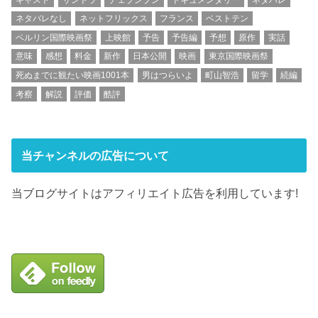
ネタバレなし
ネットフリックス
フランス
ベストテン
ベルリン国際映画祭
上映館
予告
予告編
予想
原作
実話
意味
感想
料金
新作
日本公開
映画
東京国際映画祭
死ぬまでに観たい映画1001本
男はつらいよ
町山智浩
留学
続編
考察
解説
評価
酷評
当チャンネルの広告について
当ブログサイトはアフィリエイト広告を利用しています!