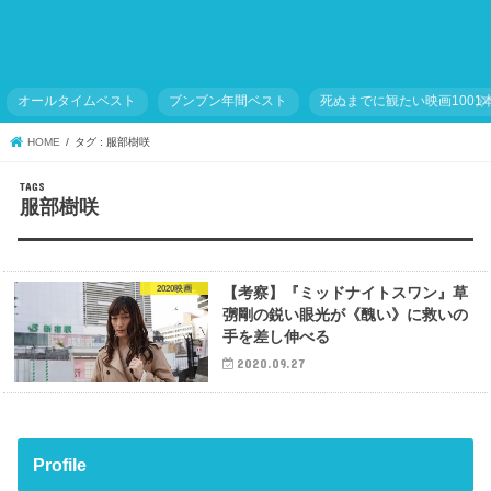
オールタイムベスト
ブンブン年間ベスト
死ぬまでに観たい映画1001
HOME
タグ : 服部樹咲
服部樹咲
2020映画
【考察】『ミッドナイトスワン』草
彅剛の鋭い眼光が《醜い》に救いの
手を差し伸べる
2020.09.27
Profile