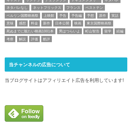
ネタバレなし
ネットフリックス
フランス
ベストテン
ベルリン国際映画祭
上映館
予告
予告編
予想
原作
実話
意味
感想
料金
新作
日本公開
映画
東京国際映画祭
死ぬまでに観たい映画1001本
男はつらいよ
町山智浩
留学
続編
考察
解説
評価
酷評
当チャンネルの広告について
当ブログサイトはアフィリエイト広告を利用しています!