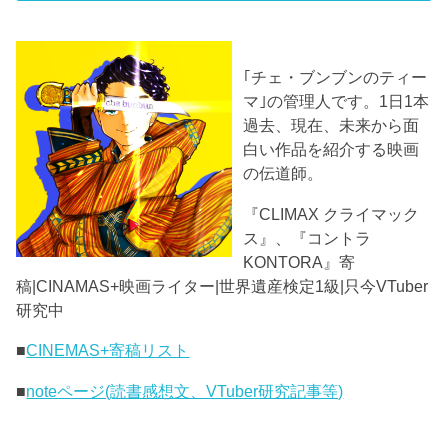
｢チェ・ブンブンのティー
マ｣の管理人です。1日1本
過去、現在、未来から面
白い作品を紹介する映画
の伝道師。
『CLIMAX クライマック
ス』、『コントラ
KONTORA』寄
稿|CINAMAS+映画ライター|世界遺産検定1級|只今VTuber
研究中
■
CINEMAS+寄稿リスト
■
noteページ(読書感想文、VTuber研究記事等)