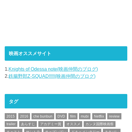
映画オススメサイト
1.
Knights of Odessa note(映画仲間のブログ)
2.
鉄腸野郎Z-SQUAD!!!!!(映画仲間のブログ)
タグ
2015
2016
che bunbun
DVD
film
mubi
Netflix
review
trailer
あらすじ
アカデミー賞
オススメ
カンヌ国際映画祭
キャスト
サントラ
チェブンブン
ドキュメンタリー
ネタバレ