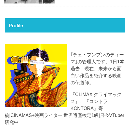
Profile
｢チェ・ブンブンのティー
マ｣の管理人です。1日1本
過去、現在、未来から面
白い作品を紹介する映画
の伝道師。
『CLIMAX クライマック
ス』、『コントラ
KONTORA』寄
稿|CINAMAS+映画ライター|世界遺産検定1級|只今VTuber
研究中