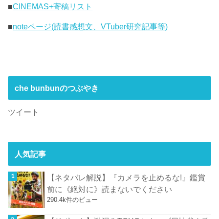
■
CINEMAS+寄稿リスト
■
noteページ(読書感想文、VTuber研究記事等)
che bunbunのつぶやき
ツイート
人気記事
【ネタバレ解説】『カメラを止めるな!』鑑賞
前に《絶対に》読まないでください
290.4k件のビュー