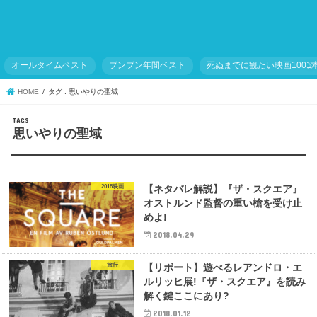
オールタイムベスト
ブンブン年間ベスト
死ぬまでに観たい映画1001
HOME
タグ : 思いやりの聖域
思いやりの聖域
2018映画
【ネタバレ解説】『ザ・スクエア』
オストルンド監督の重い槍を受け止
めよ!
2018.04.29
旅行
【リポート】遊べるレアンドロ・エ
ルリッヒ展!『ザ・スクエア』を読み
解く鍵ここにあり?
2018.01.12