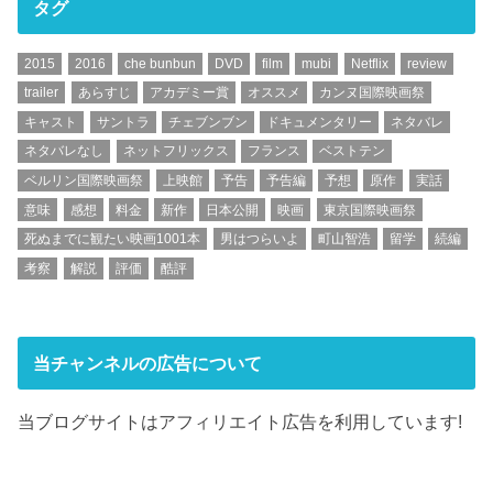
タグ
2015
2016
che bunbun
DVD
film
mubi
Netflix
review
trailer
あらすじ
アカデミー賞
オススメ
カンヌ国際映画祭
キャスト
サントラ
チェブンブン
ドキュメンタリー
ネタバレ
ネタバレなし
ネットフリックス
フランス
ベストテン
ベルリン国際映画祭
上映館
予告
予告編
予想
原作
実話
意味
感想
料金
新作
日本公開
映画
東京国際映画祭
死ぬまでに観たい映画1001本
男はつらいよ
町山智浩
留学
続編
考察
解説
評価
酷評
当チャンネルの広告について
当ブログサイトはアフィリエイト広告を利用しています!