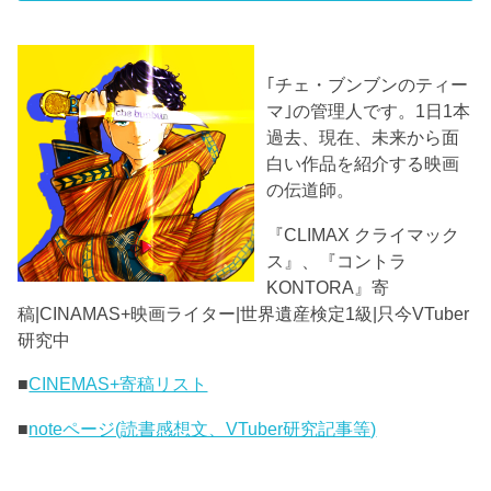
｢チェ・ブンブンのティー
マ｣の管理人です。1日1本
過去、現在、未来から面
白い作品を紹介する映画
の伝道師。
『CLIMAX クライマック
ス』、『コントラ
KONTORA』寄
稿|CINAMAS+映画ライター|世界遺産検定1級|只今VTuber
研究中
■
CINEMAS+寄稿リスト
■
noteページ(読書感想文、VTuber研究記事等)