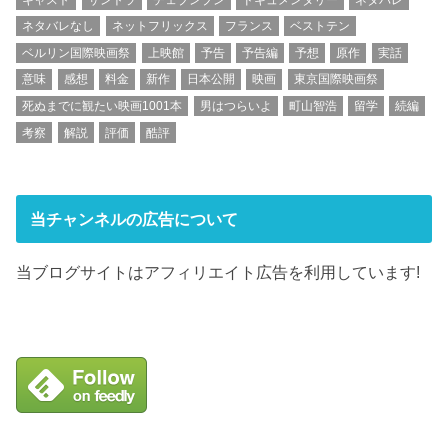
ネタバレなし
ネットフリックス
フランス
ベストテン
ベルリン国際映画祭
上映館
予告
予告編
予想
原作
実話
意味
感想
料金
新作
日本公開
映画
東京国際映画祭
死ぬまでに観たい映画1001本
男はつらいよ
町山智浩
留学
続編
考察
解説
評価
酷評
当チャンネルの広告について
当ブログサイトはアフィリエイト広告を利用しています!