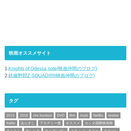
映画オススメサイト
1.
Knights of Odessa note(映画仲間のブログ)
2.
鉄腸野郎Z-SQUAD!!!!!(映画仲間のブログ)
タグ
2015
2016
che bunbun
DVD
film
mubi
Netflix
review
trailer
あらすじ
アカデミー賞
オススメ
カンヌ国際映画祭
キャスト
サントラ
チェブンブン
ドキュメンタリー
ネタバレ