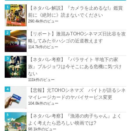
【ネタバレ解説】『カメラを止めるな!』鑑賞
前に《絶対に》読まないでください
290.4k件のビュー
【リポート】激混みTOHOシネマズ日比谷を攻
略してみた※ハシゴの近道教えます
114.7k件のビュー
【ネタバレ考察】『パラサイト 半地下の家
族』ブルジョワは今そこにある危機に気づけ
ない
111k件のビュー
【悲報】元TOHOシネマズ バイトが語るシネ
マイレージカードのヤバイサービス変更
104.8k件のビュー
【ネタバレ考察】『漁港の肉子ちゃん』よく
よく考えたら恐ろしい映画では?
98.1k件のビュー