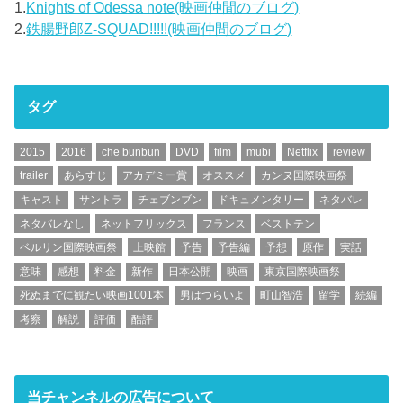
1.
Knights of Odessa note(映画仲間のブログ)
2.
鉄腸野郎Z-SQUAD!!!!!(映画仲間のブログ)
タグ
2015
2016
che bunbun
DVD
film
mubi
Netflix
review
trailer
あらすじ
アカデミー賞
オススメ
カンヌ国際映画祭
キャスト
サントラ
チェブンブン
ドキュメンタリー
ネタバレ
ネタバレなし
ネットフリックス
フランス
ベストテン
ベルリン国際映画祭
上映館
予告
予告編
予想
原作
実話
意味
感想
料金
新作
日本公開
映画
東京国際映画祭
死ぬまでに観たい映画1001本
男はつらいよ
町山智浩
留学
続編
考察
解説
評価
酷評
当チャンネルの広告について