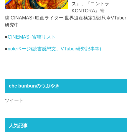
ス』、『コントラ
KONTORA』寄
稿|CINAMAS+映画ライター|世界遺産検定1級|只今VTuber
研究中
■
CINEMAS+寄稿リスト
■
noteページ(読書感想文、VTuber研究記事等)
che bunbunのつぶやき
ツイート
人気記事