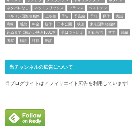
ネタバレなし
ネットフリックス
フランス
ベストテン
ベルリン国際映画祭
上映館
予告
予告編
予想
原作
実話
意味
感想
料金
新作
日本公開
映画
東京国際映画祭
死ぬまでに観たい映画1001本
男はつらいよ
町山智浩
留学
続編
考察
解説
評価
酷評
当チャンネルの広告について
当ブログサイトはアフィリエイト広告を利用しています!