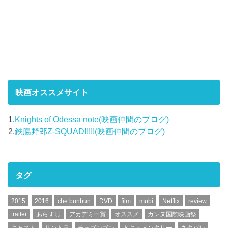
映画オススメサイト
1.
Knights of Odessa note(映画仲間のブログ)
2.
鉄腸野郎Z-SQUAD!!!!!(映画仲間のブログ)
タグ
2015
2016
che bunbun
DVD
film
mubi
Netflix
review
trailer
あらすじ
アカデミー賞
オススメ
カンヌ国際映画祭
キャスト
サントラ
チェブンブン
ドキュメンタリー
ネタバレ