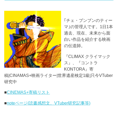
｢チェ・ブンブンのティー
マ｣の管理人です。1日1本
過去、現在、未来から面
白い作品を紹介する映画
の伝道師。
『CLIMAX クライマック
ス』、『コントラ
KONTORA』寄
稿|CINAMAS+映画ライター|世界遺産検定1級|只今VTuber
研究中
■
CINEMAS+寄稿リスト
■
noteページ(読書感想文、VTuber研究記事等)