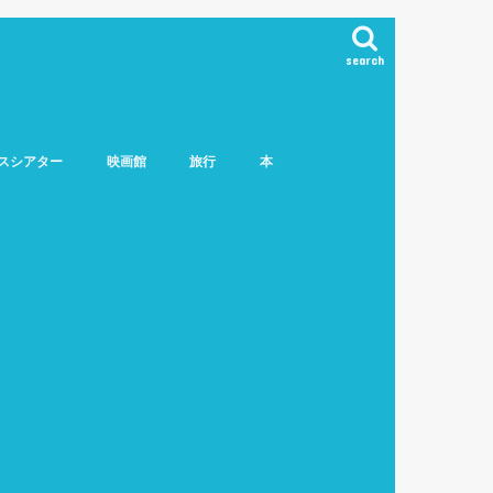
search
スシアター
映画館
旅行
本