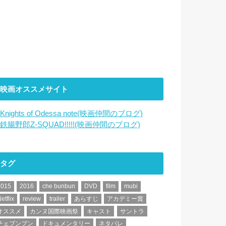
映画オススメサイト
Knights of Odessa note(映画仲間のブログ)
鉄腸野郎Z-SQUAD!!!!!(映画仲間のブログ)
タグ
2015
2016
che bunbun
DVD
film
mubi
etflix
review
trailer
あらすじ
アカデミー賞
オススメ
カンヌ国際映画祭
キャスト
サントラ
チェブンブン
ドキュメンタリー
ネタバレ