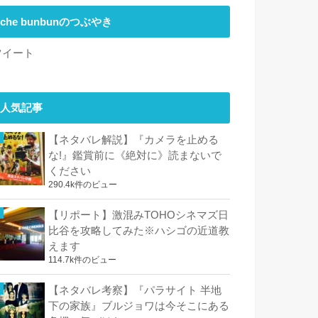
che bunbunのつぶやき
ツイート
人気記事
【ネタバレ解説】『カメラを止める
な!』鑑賞前に《絶対に》読まないで
ください
290.4k件のビュー
【リポート】激混みTOHOシネマズ日
比谷を攻略してみた※ハシゴの近道教
えます
114.7k件のビュー
【ネタバレ考察】『パラサイト 半地
下の家族』ブルジョワは今そこにある