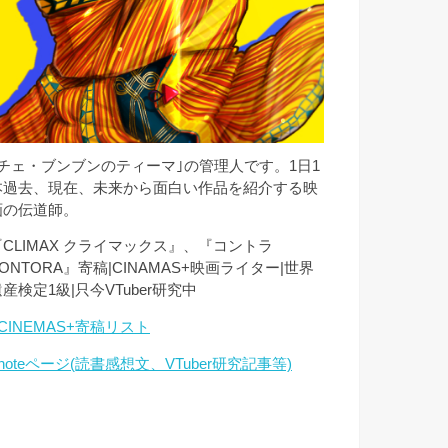
｢チェ・ブンブンのティーマ｣の管理人です。1日1
本過去、現在、未来から面白い作品を紹介する映
画の伝道師。
『CLIMAX クライマックス』、『コントラ
ONTORA』寄稿|CINAMAS+映画ライター|世界
産検定1級|只今VTuber研究中
CINEMAS+寄稿リスト
noteページ(読書感想文、VTuber研究記事等)