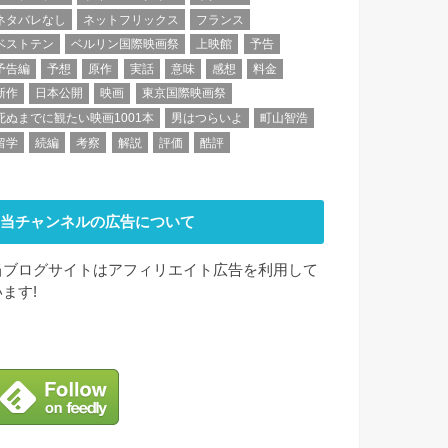
ネタバレなし
ネットフリックス
フランス
ベストテン
ベルリン国際映画祭
上映館
予告
予告編
予想
原作
実話
意味
感想
料金
新作
日本公開
映画
東京国際映画祭
死ぬまでに観たい映画1001本
男はつらいよ
町山智浩
留学
続編
考察
解説
評価
酷評
当チャンネルの広告について
当ブログサイトはアフィリエイト広告を利用して
います!