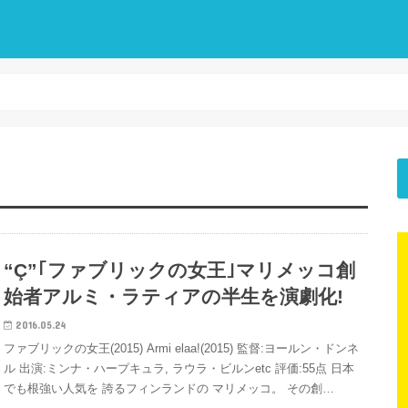
“Ç”｢ファブリックの女王｣マリメッコ創
始者アルミ・ラティアの半生を演劇化!
2016.05.24
ファブリックの女王(2015) Armi elaa!(2015) 監督:ヨールン・ドンネ
ル 出演:ミンナ・ハープキュラ, ラウラ・ビルンetc 評価:55点 日本
でも根強い人気を 誇るフィンランドの マリメッコ。 その創…