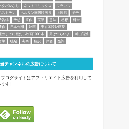
ネタバレなし
ネットフリックス
フランス
ベストテン
ベルリン国際映画祭
上映館
予告
予告編
予想
原作
実話
意味
感想
料金
新作
日本公開
映画
東京国際映画祭
死ぬまでに観たい映画1001本
男はつらいよ
町山智浩
留学
続編
考察
解説
評価
酷評
当チャンネルの広告について
当ブログサイトはアフィリエイト広告を利用して
います!