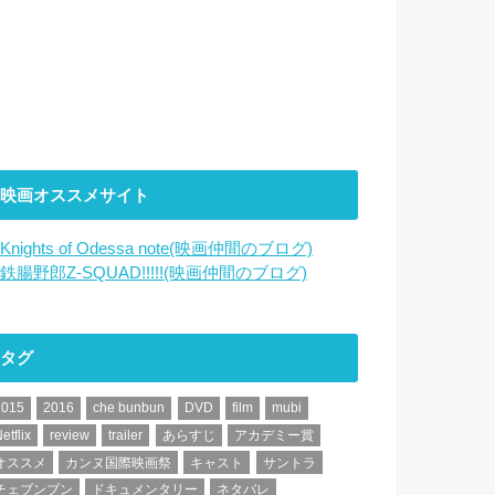
映画オススメサイト
Knights of Odessa note(映画仲間のブログ)
鉄腸野郎Z-SQUAD!!!!!(映画仲間のブログ)
タグ
2015
2016
che bunbun
DVD
film
mubi
etflix
review
trailer
あらすじ
アカデミー賞
オススメ
カンヌ国際映画祭
キャスト
サントラ
チェブンブン
ドキュメンタリー
ネタバレ