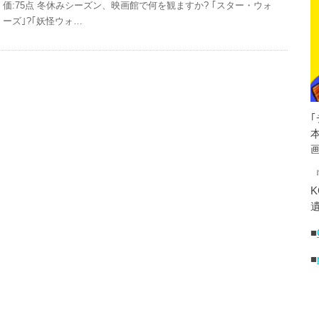
価:75点 冬休みシーズン、映画館で何を観ますか? ｢スター・ウォ
ーズ｣?｢妖怪ウォ…
K
遺
■
■