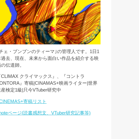
｢チェ・ブンブンのティーマ｣の管理人です。1日1
本過去、現在、未来から面白い作品を紹介する映
画の伝道師。
『CLIMAX クライマックス』、『コントラ
ONTORA』寄稿|CINAMAS+映画ライター|世界
産検定1級|只今VTuber研究中
CINEMAS+寄稿リスト
noteページ(読書感想文、VTuber研究記事等)