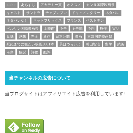
trailer
あらすじ
アカデミー賞
オススメ
カンヌ国際映画祭
キャスト
サントラ
チェブンブン
ドキュメンタリー
ネタバレ
ネタバレなし
ネットフリックス
フランス
ベストテン
ベルリン国際映画祭
上映館
予告
予告編
予想
原作
実話
意味
感想
料金
新作
日本公開
映画
東京国際映画祭
死ぬまでに観たい映画1001本
男はつらいよ
町山智浩
留学
続編
考察
解説
評価
酷評
当チャンネルの広告について
当ブログサイトはアフィリエイト広告を利用しています!