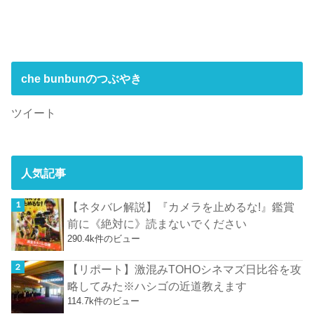
che bunbunのつぶやき
ツイート
人気記事
【ネタバレ解説】『カメラを止めるな!』鑑賞
前に《絶対に》読まないでください
290.4k件のビュー
【リポート】激混みTOHOシネマズ日比谷を攻
略してみた※ハシゴの近道教えます
114.7k件のビュー