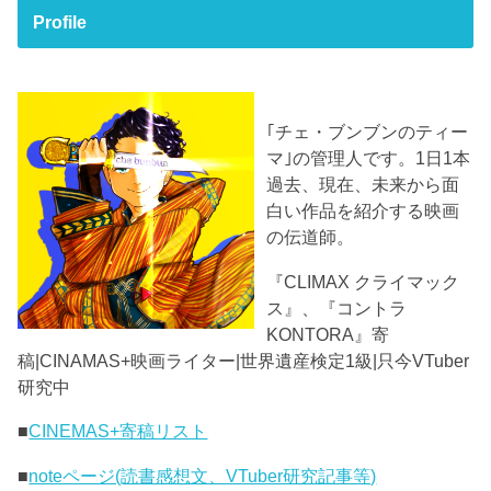
Profile
｢チェ・ブンブンのティー
マ｣の管理人です。1日1本
過去、現在、未来から面
白い作品を紹介する映画
の伝道師。
『CLIMAX クライマック
ス』、『コントラ
KONTORA』寄
稿|CINAMAS+映画ライター|世界遺産検定1級|只今VTuber
研究中
■
CINEMAS+寄稿リスト
■
noteページ(読書感想文、VTuber研究記事等)