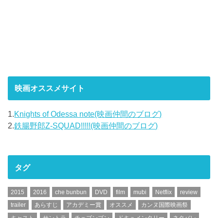
映画オススメサイト
1.
Knights of Odessa note(映画仲間のブログ)
2.
鉄腸野郎Z-SQUAD!!!!!(映画仲間のブログ)
タグ
2015
2016
che bunbun
DVD
film
mubi
Netflix
review
trailer
あらすじ
アカデミー賞
オススメ
カンヌ国際映画祭
キャスト
サントラ
チェブンブン
ドキュメンタリー
ネタバレ