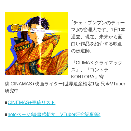
｢チェ・ブンブンのティー
マ｣の管理人です。1日1本
過去、現在、未来から面
白い作品を紹介する映画
の伝道師。
『CLIMAX クライマック
ス』、『コントラ
KONTORA』寄
稿|CINAMAS+映画ライター|世界遺産検定1級|只今VTuber
研究中
■
CINEMAS+寄稿リスト
■
noteページ(読書感想文、VTuber研究記事等)