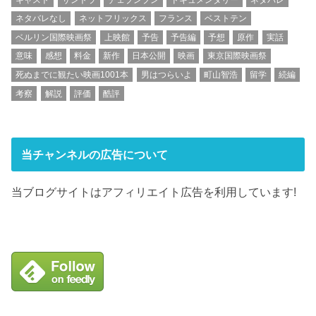
ネタバレなし
ネットフリックス
フランス
ベストテン
ベルリン国際映画祭
上映館
予告
予告編
予想
原作
実話
意味
感想
料金
新作
日本公開
映画
東京国際映画祭
死ぬまでに観たい映画1001本
男はつらいよ
町山智浩
留学
続編
考察
解説
評価
酷評
当チャンネルの広告について
当ブログサイトはアフィリエイト広告を利用しています!