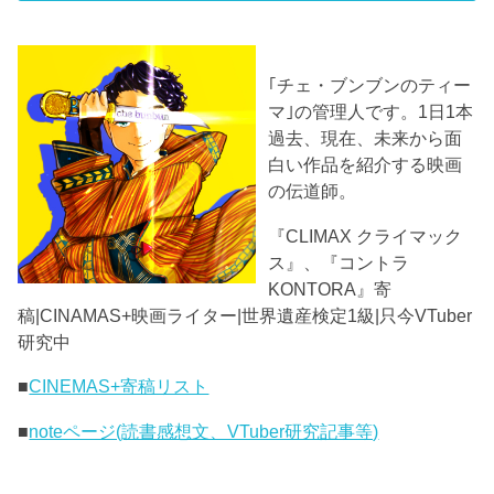
｢チェ・ブンブンのティー
マ｣の管理人です。1日1本
過去、現在、未来から面
白い作品を紹介する映画
の伝道師。
『CLIMAX クライマック
ス』、『コントラ
KONTORA』寄
稿|CINAMAS+映画ライター|世界遺産検定1級|只今VTuber
研究中
■
CINEMAS+寄稿リスト
■
noteページ(読書感想文、VTuber研究記事等)