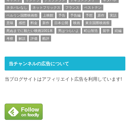
ネタバレなし
ネットフリックス
フランス
ベストテン
ベルリン国際映画祭
上映館
予告
予告編
予想
原作
実話
意味
感想
料金
新作
日本公開
映画
東京国際映画祭
死ぬまでに観たい映画1001本
男はつらいよ
町山智浩
留学
続編
考察
解説
評価
酷評
当チャンネルの広告について
当ブログサイトはアフィリエイト広告を利用しています!