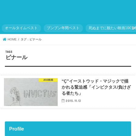
オールタイムベスト
ブンブン年間ベスト
死ぬまでに観たい映画1001
HOME
タグ : ピナール
ピナール
2015映画
“Ç”イーストウッド・マジックで描
かれる緊迫感「インビクタス/負けざ
る者たち」
2015.11.13
Profile