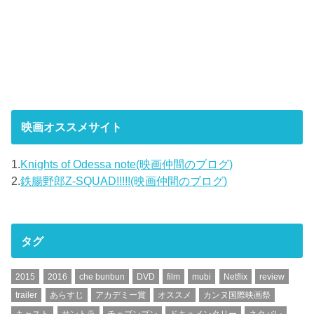
映画オススメサイト
1.
Knights of Odessa note(映画仲間のブログ)
2.
鉄腸野郎Z-SQUAD!!!!!(映画仲間のブログ)
タグ
2015
2016
che bunbun
DVD
film
mubi
Netflix
review
trailer
あらすじ
アカデミー賞
オススメ
カンヌ国際映画祭
キャスト
サントラ
チェブンブン
ドキュメンタリー
ネタバレ