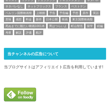
ネタバレなし
ネットフリックス
フランス
ベストテン
ベルリン国際映画祭
上映館
予告
予告編
予想
原作
実話
意味
感想
料金
新作
日本公開
映画
東京国際映画祭
死ぬまでに観たい映画1001本
男はつらいよ
町山智浩
留学
続編
考察
解説
評価
酷評
当チャンネルの広告について
当ブログサイトはアフィリエイト広告を利用しています!