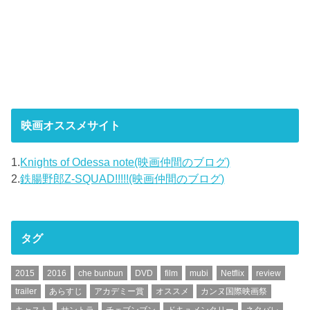
映画オススメサイト
1.
Knights of Odessa note(映画仲間のブログ)
2.
鉄腸野郎Z-SQUAD!!!!!(映画仲間のブログ)
タグ
2015
2016
che bunbun
DVD
film
mubi
Netflix
review
trailer
あらすじ
アカデミー賞
オススメ
カンヌ国際映画祭
キャスト
サントラ
チェブンブン
ドキュメンタリー
ネタバレ