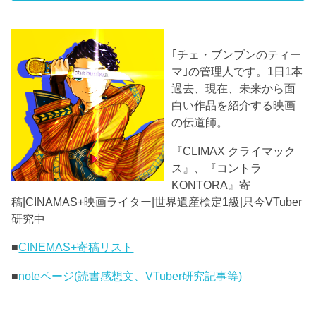
｢チェ・ブンブンのティー
マ｣の管理人です。1日1本
過去、現在、未来から面
白い作品を紹介する映画
の伝道師。
『CLIMAX クライマック
ス』、『コントラ
KONTORA』寄
稿|CINAMAS+映画ライター|世界遺産検定1級|只今VTuber
研究中
■
CINEMAS+寄稿リスト
■
noteページ(読書感想文、VTuber研究記事等)