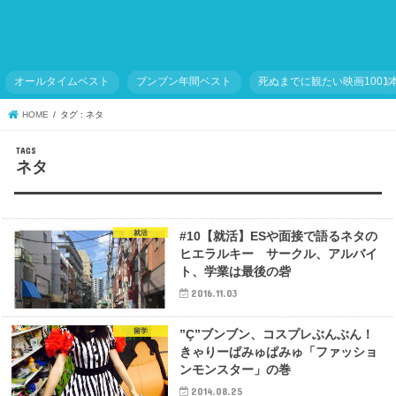
オールタイムベスト
ブンブン年間ベスト
死ぬまでに観たい映画1001
HOME
タグ : ネタ
ネタ
就活
#10【就活】ESや面接で語るネタの
ヒエラルキー サークル、アルバイ
ト、学業は最後の砦
2016.11.03
留学
”Ç”ブンブン、コスプレぶんぶん！
きゃりーぱみゅぱみゅ「ファッショ
ンモンスター」の巻
2014.08.25