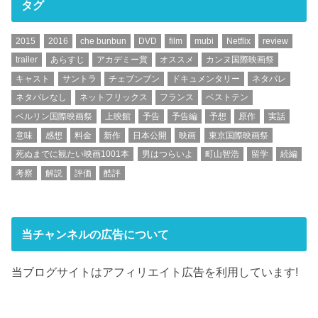
タグ
2015
2016
che bunbun
DVD
film
mubi
Netflix
review
trailer
あらすじ
アカデミー賞
オススメ
カンヌ国際映画祭
キャスト
サントラ
チェブンブン
ドキュメンタリー
ネタバレ
ネタバレなし
ネットフリックス
フランス
ベストテン
ベルリン国際映画祭
上映館
予告
予告編
予想
原作
実話
意味
感想
料金
新作
日本公開
映画
東京国際映画祭
死ぬまでに観たい映画1001本
男はつらいよ
町山智浩
留学
続編
考察
解説
評価
酷評
当チャンネルの広告について
当ブログサイトはアフィリエイト広告を利用しています!