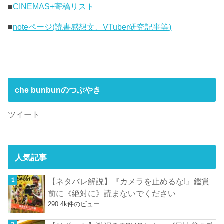
■
CINEMAS+寄稿リスト
■
noteページ(読書感想文、VTuber研究記事等)
che bunbunのつぶやき
ツイート
人気記事
【ネタバレ解説】『カメラを止めるな!』鑑賞
前に《絶対に》読まないでください
290.4k件のビュー