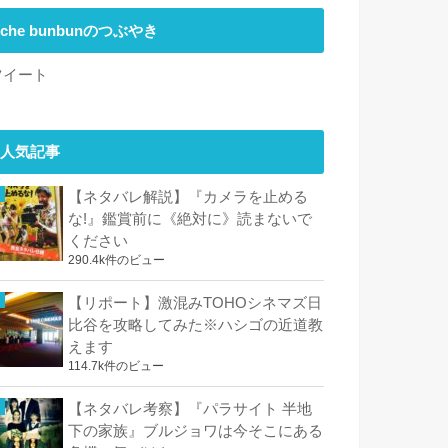
che bunbunのつぶやき
ツイート
人気記事
【ネタバレ解説】『カメラを止める
な!』鑑賞前に《絶対に》読まないで
ください
290.4k件のビュー
【リポート】激混みTOHOシネマズ日
比谷を攻略してみた※ハシゴの近道教
えます
114.7k件のビュー
【ネタバレ考察】『パラサイト 半地
下の家族』ブルジョワは今そこにある