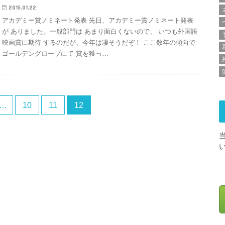
2015.01.22
アカデミー賞ノミネート発表 先日、アカデミー賞ノミネート発表
が ありました。一般部門は あまり面白くないので、 いつも外国語
映画賞に期待 するのだが、今年は凄そうだぞ！ ここ数年の傾向で
ゴールデングローブにて 賞を獲っ…
…
10
11
12