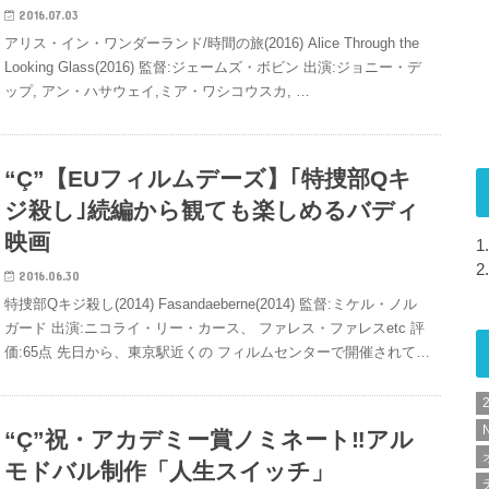
2016.07.03
アリス・イン・ワンダーランド/時間の旅(2016) Alice Through the
Looking Glass(2016) 監督:ジェームズ・ボビン 出演:ジョニー・デ
ップ, アン・ハサウェイ,ミア・ワシコウスカ, …
“Ç”【EUフィルムデーズ】｢特捜部Qキ
ジ殺し｣続編から観ても楽しめるバディ
映画
1.
2.
2016.06.30
特捜部Qキジ殺し(2014) Fasandaeberne(2014) 監督:ミケル・ノル
ガード 出演:ニコライ・リー・カース、 ファレス・ファレスetc 評
価:65点 先日から、東京駅近くの フィルムセンターで開催されて…
N
“Ç”祝・アカデミー賞ノミネート‼︎アル
モドバル制作「人生スイッチ」