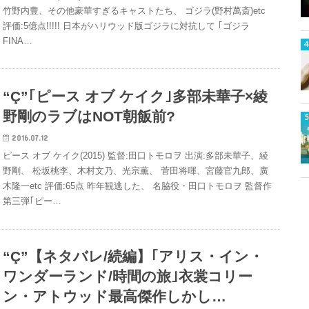
竹野内豊、その他豪華すぎるキャストたち、 ゴジラ(野村萬斎)etc
評価:5億点!!!!! 日本がハリウッド版ゴジラに対抗して ｢ゴジラ
FINA…
“Ç”｢ピース オブ ケイク｣多部未華子×綾
野剛のラブはNOT朝飯前?
2016.07.12
ピース オブ ケイク(2015) 監督:田口トモロヲ 出演:多部未華子、綾
野剛、 松坂桃李、木村文乃、光宗薫、 菅田将暉、宮藤官九郎、廣
木隆一etc 評価:65点 昨年観逃した、 名脇役・田口トモロヲ 監督作
第三弾｢ピー…
“Ç”【ネタバレ/続編】｢アリス・イン・
ワンダーランド/時間の旅｣衣裳コリー
ン・アトウッド最高傑作しかし…