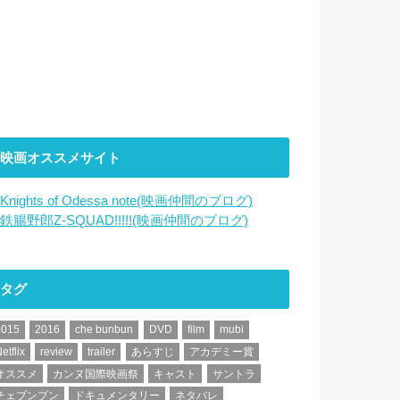
映画オススメサイト
Knights of Odessa note(映画仲間のブログ)
鉄腸野郎Z-SQUAD!!!!!(映画仲間のブログ)
タグ
2015
2016
che bunbun
DVD
film
mubi
etflix
review
trailer
あらすじ
アカデミー賞
オススメ
カンヌ国際映画祭
キャスト
サントラ
チェブンブン
ドキュメンタリー
ネタバレ