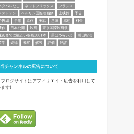
ネタバレなし
ネットフリックス
フランス
ベストテン
ベルリン国際映画祭
上映館
予告
予告編
予想
原作
実話
意味
感想
料金
新作
日本公開
映画
東京国際映画祭
死ぬまでに観たい映画1001本
男はつらいよ
町山智浩
留学
続編
考察
解説
評価
酷評
当チャンネルの広告について
当ブログサイトはアフィリエイト広告を利用して
います!