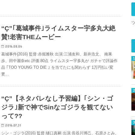
“Ç”｢葛城事件｣ライムスター宇多丸大絶
賛!老害THEムービー
2016.08.06
葛城事件(2016) 監督:赤堀雅秋 出演:三浦友和、新井浩文、 南果
歩、田中麗奈etc 評価:80点 ライムスター宇多丸が ガチャで評論作
品 ｢TOO YOUNG TO DIE ｣ を当てたにも関わらず 1万円払い変
更…
“Ç”【ネタバレなし予習編】｢シン・ゴ
ジラ｣新で神でSinなゴジラを観てない
って??
2016.07.31
シン・ゴジラ(2016) 監督:樋口真嗣 出演:長谷川博己、石原さとみ、