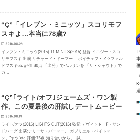
“Ç”「イレブン・ミニッツ」スコリモフ
スキよ…本当に78歳?
2016.08.24
イレブン・ミニッツ(2015) 11 MINITS(2015) 監督:イエジー・スコ
リモフスキ 出演:リチャード・ドーマー、 ボイチェフ・メツファル
ドフスキetc 評価:80点 「出発」でベルリンを 「ザ・シャウト」で
カ…
K
遺
“Ç”｢ライト/オフ｣ジェームズ・ワン製
■
作、この夏最後の肝試しデートムービー
■
2016.08.19
ライト/オフ(2016) LIGHTS OUT(2016) 監督:デヴィッド・F・サン
ドバーグ 出演:テリーサ・パーマー、 ガブリエル・ベイトマ
ン、”ヤツ”etc 評価:75点 知り合いから、｢試…