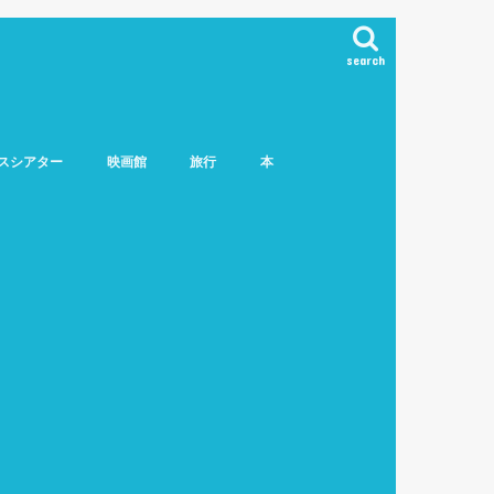
search
スシアター
映画館
旅行
本