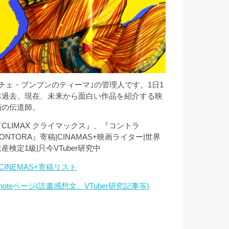
｢チェ・ブンブンのティーマ｣の管理人です。1日1
本過去、現在、未来から面白い作品を紹介する映
画の伝道師。
『CLIMAX クライマックス』、『コントラ
ONTORA』寄稿|CINAMAS+映画ライター|世界
産検定1級|只今VTuber研究中
CINEMAS+寄稿リスト
noteページ(読書感想文、VTuber研究記事等)