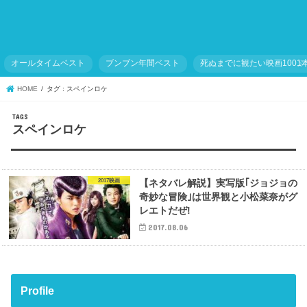
オールタイムベスト
ブンブン年間ベスト
死ぬまでに観たい映画1001
HOME
タグ : スペインロケ
スペインロケ
2017映画
【ネタバレ解説】実写版｢ジョジョの
奇妙な冒険｣は世界観と小松菜奈がグ
レエトだぜ!
2017.08.06
Profile