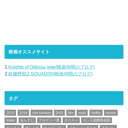
映画オススメサイト
1.
Knights of Odessa note(映画仲間のブログ)
2.
鉄腸野郎Z-SQUAD!!!!!(映画仲間のブログ)
タグ
2015
2016
che bunbun
DVD
film
mubi
Netflix
review
trailer
あらすじ
アカデミー賞
オススメ
カンヌ国際映画祭
キャスト
サントラ
チェブンブン
ドキュメンタリー
ネタバレ