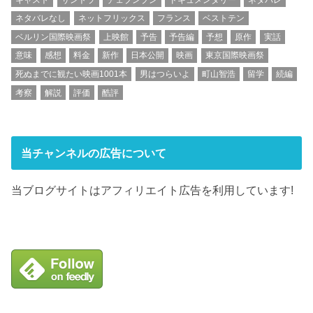
ネタバレなし
ネットフリックス
フランス
ベストテン
ベルリン国際映画祭
上映館
予告
予告編
予想
原作
実話
意味
感想
料金
新作
日本公開
映画
東京国際映画祭
死ぬまでに観たい映画1001本
男はつらいよ
町山智浩
留学
続編
考察
解説
評価
酷評
当チャンネルの広告について
当ブログサイトはアフィリエイト広告を利用しています!