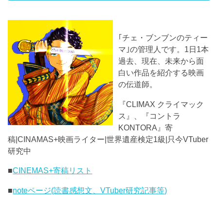
｢チェ・ブンブンのティー
マ｣の管理人です。1日1本
過去、現在、未来から面
白い作品を紹介する映画
の伝道師。
『CLIMAX クライマック
ス』、『コントラ
KONTORA』寄
稿|CINAMAS+映画ライター|世界遺産検定1級|只今VTuber
研究中
■
CINEMAS+寄稿リスト
■
noteページ(読書感想文、VTuber研究記事等)