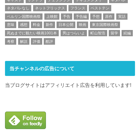
ネタバレなし
ネットフリックス
フランス
ベストテン
ベルリン国際映画祭
上映館
予告
予告編
予想
原作
実話
意味
感想
料金
新作
日本公開
映画
東京国際映画祭
死ぬまでに観たい映画1001本
男はつらいよ
町山智浩
留学
続編
考察
解説
評価
酷評
当チャンネルの広告について
当ブログサイトはアフィリエイト広告を利用しています!