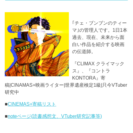
｢チェ・ブンブンのティー
マ｣の管理人です。1日1本
過去、現在、未来から面
白い作品を紹介する映画
の伝道師。
『CLIMAX クライマック
ス』、『コントラ
KONTORA』寄
稿|CINAMAS+映画ライター|世界遺産検定1級|只今VTuber
研究中
■
CINEMAS+寄稿リスト
■
noteページ(読書感想文、VTuber研究記事等)