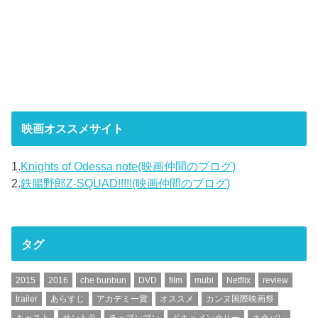
映画オススメサイト
1.
Knights of Odessa note(映画仲間のブログ)
2.
鉄腸野郎Z-SQUAD!!!!!(映画仲間のブログ)
タグ
2015
2016
che bunbun
DVD
film
mubi
Netflix
review
trailer
あらすじ
アカデミー賞
オススメ
カンヌ国際映画祭
キャスト
サントラ
チェブンブン
ドキュメンタリー
ネタバレ