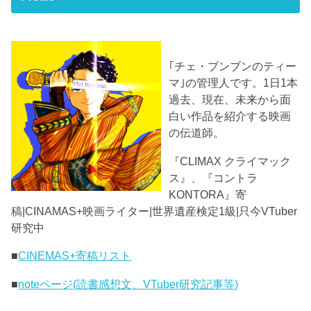
｢チェ・ブンブンのティー
マ｣の管理人です。1日1本
過去、現在、未来から面
白い作品を紹介する映画
の伝道師。
『CLIMAX クライマック
ス』、『コントラ
KONTORA』寄
稿|CINAMAS+映画ライター|世界遺産検定1級|只今VTuber
研究中
■
CINEMAS+寄稿リスト
■
noteページ(読書感想文、VTuber研究記事等)