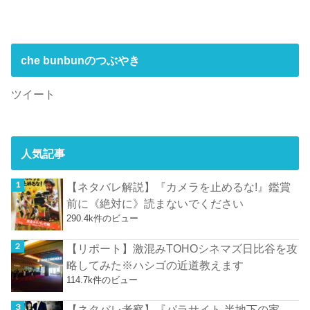
che bunbunのつぶやき
ツイート
人気記事
【ネタバレ解説】『カメラを止めるな!』鑑賞
前に《絶対に》読まないでください
290.4k件のビュー
【リポート】激混みTOHOシネマズ日比谷を攻
略してみた※ハシゴの近道教えます
114.7k件のビュー
【ネタバレ考察】『パラサイト 半地下の家