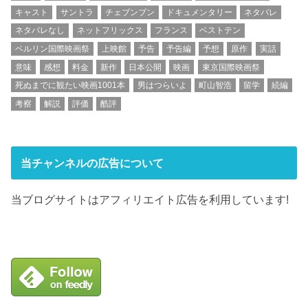
キャスト
サントラ
チェブンブン
ドキュメンタリー
ネタバレ
ネタバレなし
ネットフリックス
フランス
ベストテン
ベルリン国際映画祭
上映館
予告
予告編
予想
原作
実話
意味
感想
料金
新作
日本公開
映画
東京国際映画祭
死ぬまでに観たい映画1001本
男はつらいよ
町山智浩
留学
続編
考察
解説
評価
酷評
当チャンネルの広告について
当ブログサイトはアフィリエイト広告を利用しています!