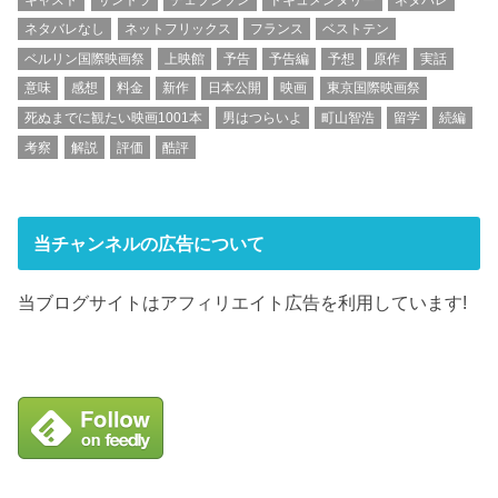
ネタバレなし
ネットフリックス
フランス
ベストテン
ベルリン国際映画祭
上映館
予告
予告編
予想
原作
実話
意味
感想
料金
新作
日本公開
映画
東京国際映画祭
死ぬまでに観たい映画1001本
男はつらいよ
町山智浩
留学
続編
考察
解説
評価
酷評
当チャンネルの広告について
当ブログサイトはアフィリエイト広告を利用しています!