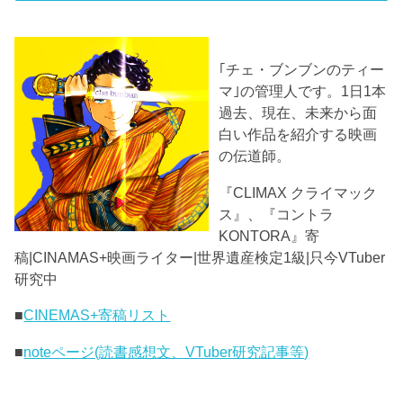
｢チェ・ブンブンのティー
マ｣の管理人です。1日1本
過去、現在、未来から面
白い作品を紹介する映画
の伝道師。
『CLIMAX クライマック
ス』、『コントラ
KONTORA』寄
稿|CINAMAS+映画ライター|世界遺産検定1級|只今VTuber
研究中
■
CINEMAS+寄稿リスト
■
noteページ(読書感想文、VTuber研究記事等)