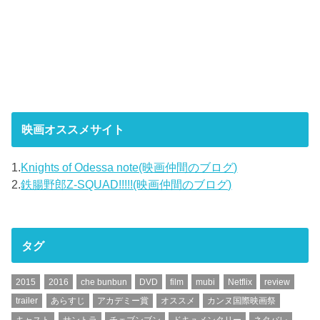
映画オススメサイト
1.
Knights of Odessa note(映画仲間のブログ)
2.
鉄腸野郎Z-SQUAD!!!!!(映画仲間のブログ)
タグ
2015
2016
che bunbun
DVD
film
mubi
Netflix
review
trailer
あらすじ
アカデミー賞
オススメ
カンヌ国際映画祭
キャスト
サントラ
チェブンブン
ドキュメンタリー
ネタバレ