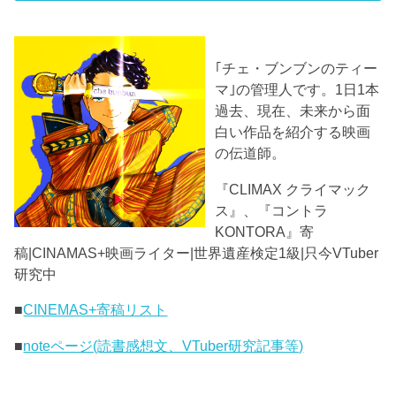
｢チェ・ブンブンのティー
マ｣の管理人です。1日1本
過去、現在、未来から面
白い作品を紹介する映画
の伝道師。
『CLIMAX クライマック
ス』、『コントラ
KONTORA』寄
稿|CINAMAS+映画ライター|世界遺産検定1級|只今VTuber
研究中
■
CINEMAS+寄稿リスト
■
noteページ(読書感想文、VTuber研究記事等)