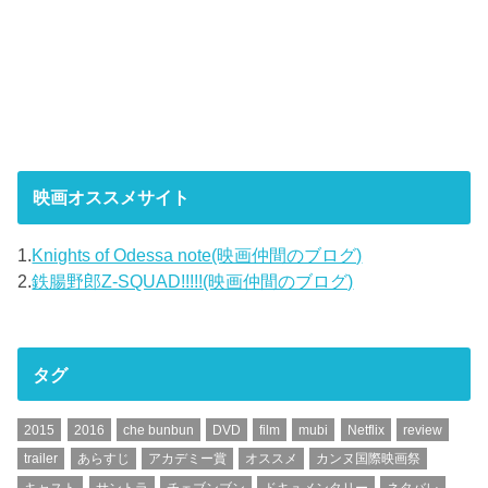
映画オススメサイト
1.
Knights of Odessa note(映画仲間のブログ)
2.
鉄腸野郎Z-SQUAD!!!!!(映画仲間のブログ)
タグ
2015
2016
che bunbun
DVD
film
mubi
Netflix
review
trailer
あらすじ
アカデミー賞
オススメ
カンヌ国際映画祭
キャスト
サントラ
チェブンブン
ドキュメンタリー
ネタバレ