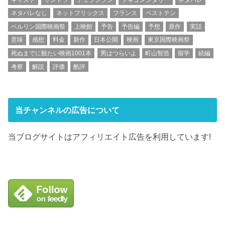
ネタバレなし
ネットフリックス
フランス
ベストテン
ベルリン国際映画祭
上映館
予告
予告編
予想
原作
実話
意味
感想
料金
新作
日本公開
映画
東京国際映画祭
死ぬまでに観たい映画1001本
男はつらいよ
町山智浩
留学
続編
考察
解説
評価
酷評
当チャンネルの広告について
当ブログサイトはアフィリエイト広告を利用しています!