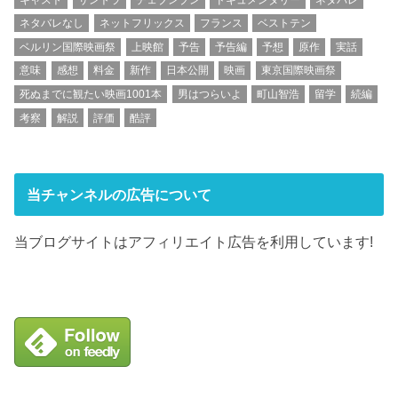
ネタバレなし
ネットフリックス
フランス
ベストテン
ベルリン国際映画祭
上映館
予告
予告編
予想
原作
実話
意味
感想
料金
新作
日本公開
映画
東京国際映画祭
死ぬまでに観たい映画1001本
男はつらいよ
町山智浩
留学
続編
考察
解説
評価
酷評
当チャンネルの広告について
当ブログサイトはアフィリエイト広告を利用しています!