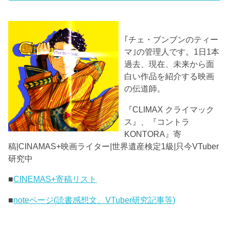
｢チェ・ブンブンのティー
マ｣の管理人です。1日1本
過去、現在、未来から面
白い作品を紹介する映画
の伝道師。
『CLIMAX クライマック
ス』、『コントラ
KONTORA』寄
稿|CINAMAS+映画ライター|世界遺産検定1級|只今VTuber
研究中
■
CINEMAS+寄稿リスト
■
noteページ(読書感想文、VTuber研究記事等)