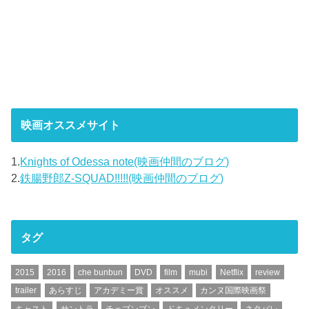
映画オススメサイト
1.
Knights of Odessa note(映画仲間のブログ)
2.
鉄腸野郎Z-SQUAD!!!!!(映画仲間のブログ)
タグ
2015
2016
che bunbun
DVD
film
mubi
Netflix
review
trailer
あらすじ
アカデミー賞
オススメ
カンヌ国際映画祭
キャスト
サントラ
チェブンブン
ドキュメンタリー
ネタバレ