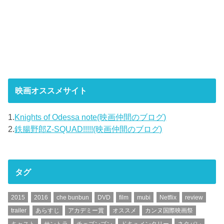
映画オススメサイト
1.
Knights of Odessa note(映画仲間のブログ)
2.
鉄腸野郎Z-SQUAD!!!!!(映画仲間のブログ)
タグ
2015
2016
che bunbun
DVD
film
mubi
Netflix
review
trailer
あらすじ
アカデミー賞
オススメ
カンヌ国際映画祭
キャスト
サントラ
チェブンブン
ドキュメンタリー
ネタバレ