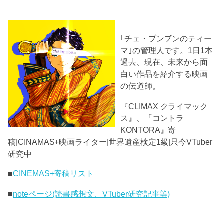
｢チェ・ブンブンのティー
マ｣の管理人です。1日1本
過去、現在、未来から面
白い作品を紹介する映画
の伝道師。
『CLIMAX クライマック
ス』、『コントラ
KONTORA』寄
稿|CINAMAS+映画ライター|世界遺産検定1級|只今VTuber
研究中
■
CINEMAS+寄稿リスト
■
noteページ(読書感想文、VTuber研究記事等)