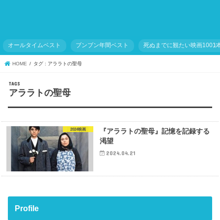
オールタイムベスト
ブンブン年間ベスト
死ぬまでに観たい映画1001
HOME
タグ : アララトの聖母
アララトの聖母
2024映画
『アララトの聖母』記憶を記録する
渇望
2024.04.21
Profile