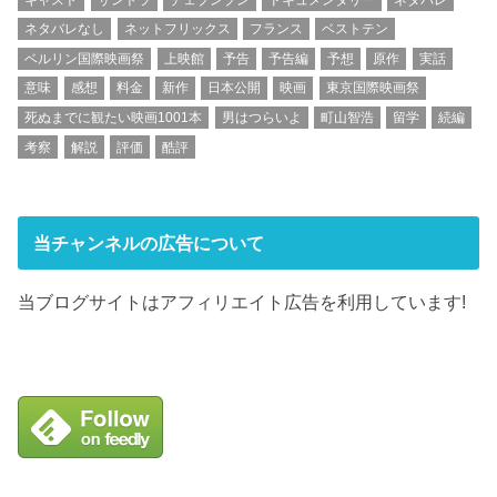
ネタバレなし
ネットフリックス
フランス
ベストテン
ベルリン国際映画祭
上映館
予告
予告編
予想
原作
実話
意味
感想
料金
新作
日本公開
映画
東京国際映画祭
死ぬまでに観たい映画1001本
男はつらいよ
町山智浩
留学
続編
考察
解説
評価
酷評
当チャンネルの広告について
当ブログサイトはアフィリエイト広告を利用しています!