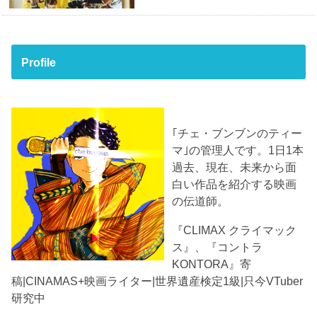
Profile
｢チェ・ブンブンのティー
マ｣の管理人です。1日1本
過去、現在、未来から面
白い作品を紹介する映画
の伝道師。
『CLIMAX クライマック
ス』、『コントラ
KONTORA』寄
稿|CINAMAS+映画ライター|世界遺産検定1級|只今VTuber
研究中