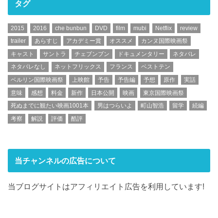
タグ
2015
2016
che bunbun
DVD
film
mubi
Netflix
review
trailer
あらすじ
アカデミー賞
オススメ
カンヌ国際映画祭
キャスト
サントラ
チェブンブン
ドキュメンタリー
ネタバレ
ネタバレなし
ネットフリックス
フランス
ベストテン
ベルリン国際映画祭
上映館
予告
予告編
予想
原作
実話
意味
感想
料金
新作
日本公開
映画
東京国際映画祭
死ぬまでに観たい映画1001本
男はつらいよ
町山智浩
留学
続編
考察
解説
評価
酷評
当チャンネルの広告について
当ブログサイトはアフィリエイト広告を利用しています!