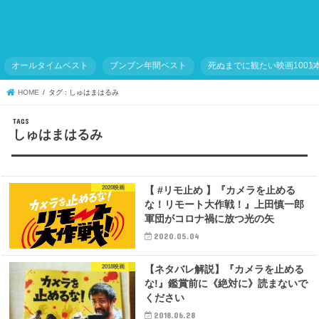
オールタイムベスト
ブンブン年間ベスト
死ぬまでに観たい映画1001
HOME
タグ : しゅはまはるみ
しゅはまはるみ
2020映画
【 #リモ止め 】『カメラを止める
な！リモート大作戦！』上田慎一郎
軍団がコロナ禍に放つ光の矢
2020.05.04
2018映画
【ネタバレ解説】『カメラを止める
な!』鑑賞前に《絶対に》読まないで
ください
2018.06.28