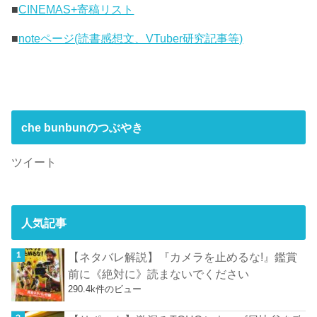
■
CINEMAS+寄稿リスト
■
noteページ(読書感想文、VTuber研究記事等)
che bunbunのつぶやき
ツイート
人気記事
【ネタバレ解説】『カメラを止めるな!』鑑賞
前に《絶対に》読まないでください
290.4k件のビュー