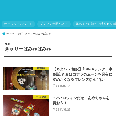
オールタイムベスト
ブンブン年間ベスト
死ぬまでに観たい映画1001
HOME
タグ : きゃりーぱみゅぱみゅ
きゃりーぱみゅぱみゅ
2017映画
【ネタバレ/解説】｢SING/シング 字
幕版｣きみはコアラのムーンを月夜に
沈めたくなるフレンズなんだね♪
2017.03.21
フランス語
“Ç”ハロウィンだぜ！あめちゃんを
買おう！
2014.10.27