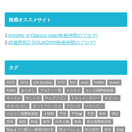
映画オススメサイト
1.
Knights of Odessa note(映画仲間のブログ)
2.
鉄腸野郎Z-SQUAD!!!!!(映画仲間のブログ)
タグ
2015
2016
che bunbun
DVD
film
mubi
Netflix
review
trailer
あらすじ
アカデミー賞
オススメ
カンヌ国際映画祭
キャスト
サントラ
チェブンブン
ドキュメンタリー
ネタバレ
ネタバレなし
ネットフリックス
フランス
ベストテン
ベルリン国際映画祭
上映館
予告
予告編
予想
原作
実話
意味
感想
料金
新作
日本公開
映画
東京国際映画祭
死ぬまでに観たい映画1001本
男はつらいよ
町山智浩
留学
続編