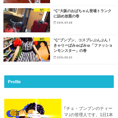
旅行
“Ç”大阪のおばちゃん登場トランク
に詰め放題の巻
2014.09.08
留学
”Ç”ブンブン、コスプレぶんぶん！
きゃりーぱみゅぱみゅ「ファッショ
ンモンスター」の巻
2014.08.25
Profile
｢チェ・ブンブンのティー
マ｣の管理人です。1日1本