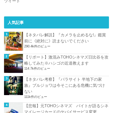
ツイート
人気記事
【ネタバレ解説】『カメラを止めるな!』鑑賞
前に《絶対に》読まないでください
290.4k件のビュー
【リポート】激混みTOHOシネマズ日比谷を攻
略してみた※ハシゴの近道教えます
114.7k件のビュー
【ネタバレ考察】『パラサイト 半地下の家
族』ブルジョワは今そこにある危機に気づけ
ない
111k件のビュー
【悲報】元TOHOシネマズ バイトが語るシネ
マイレージカードのヤバイサービス変更