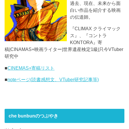
過去、現在、未来から面
白い作品を紹介する映画
の伝道師。
『CLIMAX クライマック
ス』、『コントラ
KONTORA』寄
稿|CINAMAS+映画ライター|世界遺産検定1級|只今VTuber
研究中
■
CINEMAS+寄稿リスト
■
noteページ(読書感想文、VTuber研究記事等)
che bunbunのつぶやき