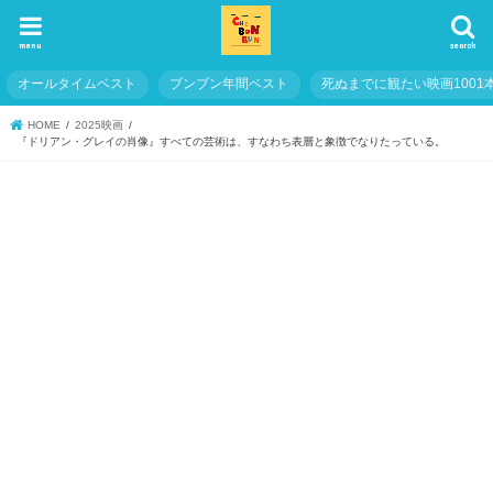
menu
search
オールタイムベスト
ブンブン年間ベスト
死ぬまでに観たい映画1001
HOME
2025映画
『ドリアン・グレイの肖像』すべての芸術は、すなわち表層と象徴でなりたっている。