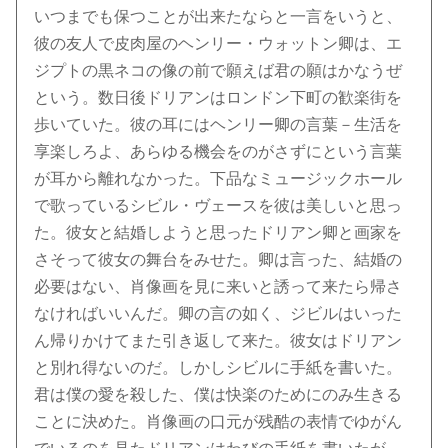
いつまでも保つことが出来たならと一言をいうと、
彼の友人で皮肉屋のヘンリー・ウォットン卿は、エ
ジプトの黒ネコの像の前で願えば君の願はかなうぜ
という。数日後ドリアンはロンドン下町の歓楽街を
歩いていた。彼の耳にはヘンリー卿の言葉－生活を
享楽しろよ、あらゆる機会をのがさずにという言葉
が耳から離れなかった。下品なミュージックホール
で歌っているシビル・ヴェースを彼は美しいと思っ
た。彼女と結婚しようと思ったドリアン卿と画家を
さそって彼女の舞台をみせた。卿は言った、結婚の
必要はない、肖像画を見に来いと誘って来たら帰さ
なければいいんだ。卿の言の如く、ジビルはいった
ん帰りかけてまた引き返して来た。彼女はドリアン
と別れ得ないのだ。しかしシビルに手紙を書いた。
君は僕の愛を殺した、僕は快楽のためにのみ生きる
ことに決めた。肖像画の口元が残酷の表情でゆがん