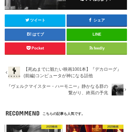
ツイート
シェア
はてブ
LINE
Pocket
feedly
【死ぬまでに観たい映画1001本】『デカローグ』
(前編)コンピュータが神になる話他
『ヴェルクマイスター・ハーモニー』静かなる群の
繋がり、終焉の予兆
RECOMMEND
こちらの記事も人気です。
2025映画
2025映画