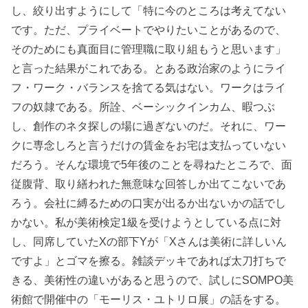
し、絞り出すようにして「特に今のところは考えてない
です。ただ、プライベートでやりたいことがあるので、
そのためにも真面目に管理職に取り組もうと思います」
と言った結果がこれである。とある政治家のようにライ
フ・ワーク・バランスを捨てる気はない。ワークはライ
フの奴隷である。所詮、ベーシックインカム、暇つぶ
し、創作のネタ探しの場に過ぎないのだ。それに、ワー
クに専念しろと言うだけの賃金をお宅は支払っていない
だろう。そんな環境で5年後のことを尋ねたところで、面
従腹背、取り繕われた無意味な回答しか出てこないであ
ろう。会社に縛るための口実が出るか出ないかの話でし
かない。私が美術検定1級を受けようとしている点に対
し、同席していたXの部下Yが「Xさんは美術に詳しいん
ですよ」とゴマを擦る。雑談デッキであれば太刀打ちで
きる、美術性の違いがあると思うので、試しにSOMPO美
術館で開催中の「モーリス・ユトリロ展」の話をする。