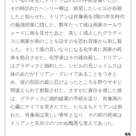
でいるのを見たドリアンはわびの手紙を書いたが、
その時訪れたヘンリー卿は、絶望したシビルが自殺
したと知らせた。ドリアンは肖像画を2階の学生時代
の勉強部屋に隠した。数年たって彼は画家ホールウ
ォードに画を見せたあと、美しく成人したグラディ
スに画家が画のことを話すのを恐れ背後から刺し殺
した。そして彼の言いなりになる化学者に画家の死
体を処分させた。化学者はその後自殺し、ドリアン
はグラディスと婚約した。シビルの兄ジェイムスは
妹のあだがドリアン・グレイであることをつきと
め、彼の別荘の庭に忍びよったところを野ウサギと
間違えられて射殺された。さすがに責任を感じた彼
は、グラティスに婚約破棄の手紙を送り、肖像画の
心臓にナイフを突きたてた。たちまちドリアンは倒
れた。肖像画は美しい青年となり、その前の死体は
ドリアンと見分けのつかぬ醜悪な老人であった。