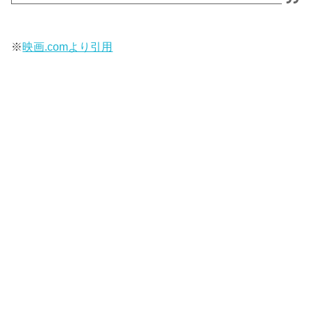
※
映画.comより引用