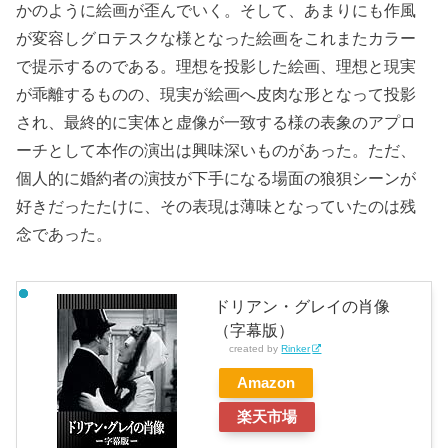
かのように絵画が歪んでいく。そして、あまりにも作風
が変容しグロテスクな様となった絵画をこれまたカラー
で提示するのである。理想を投影した絵画、理想と現実
が乖離するものの、現実が絵画へ皮肉な形となって投影
され、最終的に実体と虚像が一致する様の表象のアプロ
ーチとして本作の演出は興味深いものがあった。ただ、
個人的に婚約者の演技が下手になる場面の狼狽シーンが
好きだったたけに、その表現は薄味となっていたのは残
念であった。
ドリアン・グレイの肖像
（字幕版）
created by
Rinker
Amazon
楽天市場