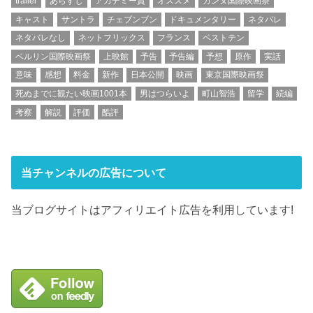
trailer
あらすじ
アカデミー賞
オススメ
カンヌ国際映画祭
キャスト
サントラ
チェブンブン
ドキュメンタリー
ネタバレ
ネタバレなし
ネットフリックス
フランス
ベストテン
ベルリン国際映画祭
上映館
予告
予告編
予想
原作
実話
意味
感想
料金
新作
日本公開
映画
東京国際映画祭
死ぬまでに観たい映画1001本
男はつらいよ
町山智浩
留学
続編
考察
解説
評価
酷評
当チャンネルの広告について
当ブログサイトはアフィリエイト広告を利用しています!