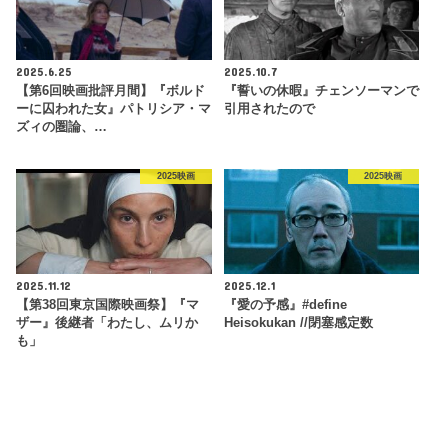
2025.6.25
2025.10.7
【第6回映画批評月間】『ボルド
『誓いの休暇』チェンソーマンで
ーに囚われた女』パトリシア・マ
引用されたので
ズィの圏論、…
2025映画
2025映画
2025.11.12
2025.12.1
【第38回東京国際映画祭】『マ
『愛の予感』#define
ザー』後継者「わたし、ムリか
Heisokukan //閉塞感定数
も」