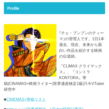
Profile
｢チェ・ブンブンのティー
マ｣の管理人です。1日1本
過去、現在、未来から面
白い作品を紹介する映画
の伝道師。
『CLIMAX クライマック
ス』、『コントラ
KONTORA』寄
稿|CINAMAS+映画ライター|世界遺産検定1級|只今VTuber
研究中
■
CINEMAS+寄稿リスト