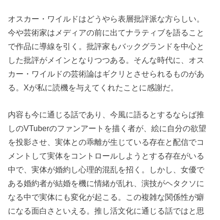
オスカー・ワイルドはどうやら表層批評派な方らしい。
今や芸術家はメディアの前に出てナラティブを語ること
で作品に導線を引く。批評家もバックグランドを中心と
した批評がメインとなりつつある。そんな時代に、オス
カー・ワイルドの芸術論はギクリとさせられるものがあ
る。Xが私に読機を与えてくれたことに感謝だ。
内容も今に通じる話であり、今風に語るとするならば推
しのVTuberのファンアートを描く者が、絵に自分の欲望
を投影させ、実体との乖離が生じている存在と配信でコ
メントして実体をコントロールしようとする存在がいる
中で、実体が婚約し心理的混乱を招く。しかし、女優で
ある婚約者が結婚を機に情緒が乱れ、演技がヘタクソに
なる中で実体にも変化が起こる。この複雑な関係性が癖
になる面白さといえる。推し活文化に通じる話ではと思