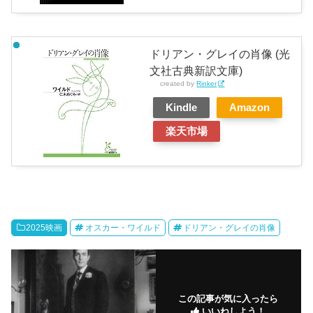
ドリアン・グレイの肖像 (光
文社古典新訳文庫)
created by
Rinker
Kindle
Amazon
楽天市場
2025映画
オスカー・ワイルド
ドリアン・グレイの肖像
この記事が気に入ったら
いいねしよう！