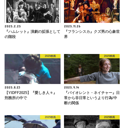
2025.2.25
2025.11.26
『ハムレット』演劇の拡張として
『フランシスカ』クズ男の心象世
の階段
界
2025映画
2025映画
2025.8.23
2025.9.14
【YIDFF2025】『愛しき人々』
『バイオレント・ネイチャー』日
刑務所の中で
常から非日常というより行為/中
断の関係
2025映画
2025映画