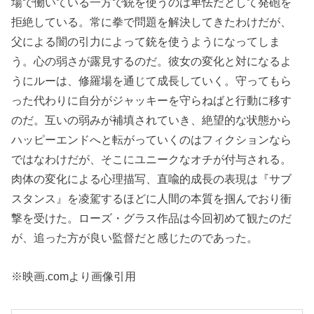
場で働いている一方で銃を使うのは卑怯だとして発砲を
拒絶している。常に拳で問題を解決してきたわけだが、
父による闇の引力によって銃を使うようになってしま
う。心の弱さが露見するのだ。彼女の変化と対になるよ
うにルーは、修羅場を通じて成長していく。守ってもら
った代わりに自分がジャッキーを守らねばと行動に移す
のだ。互いの弱みが補填されていき、絶望的な状態から
ハッピーエンドへと転がっていくのはフィクションなら
ではなわけだが、そこにユニークなオチが付与される。
肉体の変化による心理描写、直喩的成長の表現は『サブ
スタンス』を凌駕するほどに人間の本質を掴んでおり衝
撃を受けた。ローズ・グラス作品は今回初めて観たのだ
が、追った方が良い監督だと感じたのであった。
※映画.comより画像引用