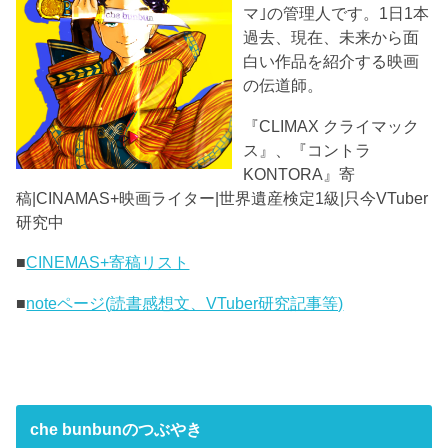
マ｣の管理人です。1日1本
過去、現在、未来から面
白い作品を紹介する映画
の伝道師。
『CLIMAX クライマック
ス』、『コントラ
KONTORA』寄
稿|CINAMAS+映画ライター|世界遺産検定1級|只今VTuber
研究中
■
CINEMAS+寄稿リスト
■
noteページ(読書感想文、VTuber研究記事等)
che bunbunのつぶやき