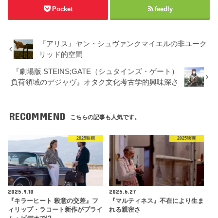
Pocket
feedly
『アリス』ヤン・シュヴァンクマイエルの非ユーク
リッド的空間
『劇場版 STEINS;GATE（シュタインズ・ゲート）
負荷領域のデジャヴ』オタク文化考古学的興味深さ
RECOMMEND
こちらの記事も人気です。
2025映画
2025映画
2025.9.10
2025.6.27
『キラーヒート 殺意の交差』フ
『マルティネス』不在により生ま
ィリップ・ラコート新作がプライ
れる親密さ