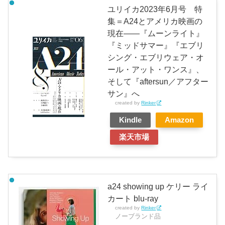
ユリイカ2023年6月号 特
集＝A24とアメリカ映画の
現在——『ムーンライト』
『ミッドサマー』『エブリ
シング・エブリウェア・オ
ール・アット・ワンス』、
そして『aftersun／アフター
サン』へ
created by
Rinker
Kindle
Amazon
楽天市場
a24 showing up ケリー ライ
カート blu-ray
created by
Rinker
ノーブランド品