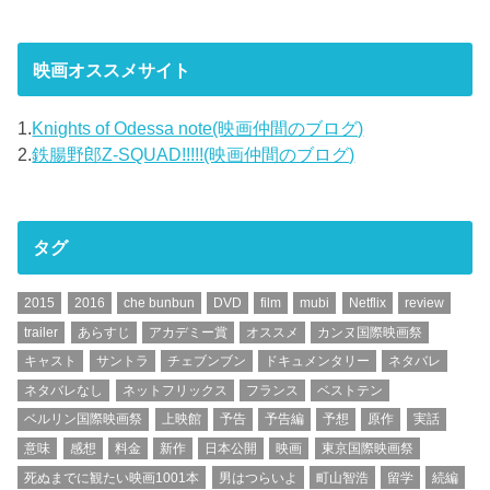
映画オススメサイト
1.
Knights of Odessa note(映画仲間のブログ)
2.
鉄腸野郎Z-SQUAD!!!!!(映画仲間のブログ)
タグ
2015
2016
che bunbun
DVD
film
mubi
Netflix
review
trailer
あらすじ
アカデミー賞
オススメ
カンヌ国際映画祭
キャスト
サントラ
チェブンブン
ドキュメンタリー
ネタバレ
ネタバレなし
ネットフリックス
フランス
ベストテン
ベルリン国際映画祭
上映館
予告
予告編
予想
原作
実話
意味
感想
料金
新作
日本公開
映画
東京国際映画祭
死ぬまでに観たい映画1001本
男はつらいよ
町山智浩
留学
続編