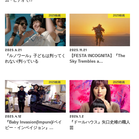
ム・ビデオで!?
2025映画
2025映画
2025.6.21
2025.11.21
『ルノワール』子どもは判ってく
【FESTA INCOGNITA】『The
れない/判っている
Sky Trembles a…
2025映画
2025映画
2025.4.12
2026.1.2
『Baby Invasion(Impure)/ベイ
『ドールハウス』矢口史靖の職人
ビー・インベイジョン』…
芸