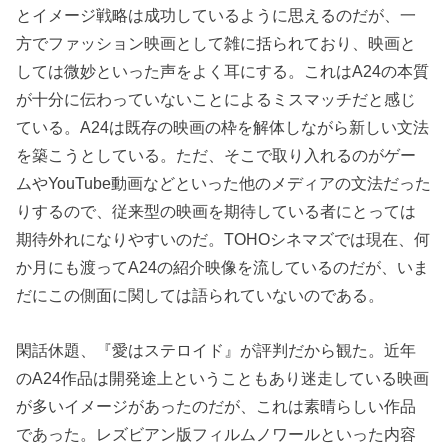
とイメージ戦略は成功しているように思えるのだが、一
方でファッション映画として雑に括られており、映画と
しては微妙といった声をよく耳にする。これはA24の本質
が十分に伝わっていないことによるミスマッチだと感じ
ている。A24は既存の映画の枠を解体しながら新しい文法
を築こうとしている。ただ、そこで取り入れるのがゲー
ムやYouTube動画などといった他のメディアの文法だった
りするので、従来型の映画を期待している者にとっては
期待外れになりやすいのだ。TOHOシネマズでは現在、何
か月にも渡ってA24の紹介映像を流しているのだが、いま
だにこの側面に関しては語られていないのである。
閑話休題、『愛はステロイド』が評判だから観た。近年
のA24作品は開発途上ということもあり迷走している映画
が多いイメージがあったのだが、これは素晴らしい作品
であった。レズビアン版フィルムノワールといった内容