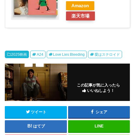
Amazon
楽天市場
2025映画
A24
Love Lies Bleeding
愛はステロイド
この記事が気に入ったら
いいねしよう！
ツイート
シェア
はてブ
LINE