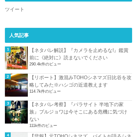
ツイート
人気記事
【ネタバレ解説】『カメラを止めるな!』鑑賞
前に《絶対に》読まないでください
290.4k件のビュー
【リポート】激混みTOHOシネマズ日比谷を攻
略してみた※ハシゴの近道教えます
114.7k件のビュー
【ネタバレ考察】『パラサイト 半地下の家
族』ブルジョワは今そこにある危機に気づけ
ない
111k件のビュー
【悲報】元TOHOシネマズ バイトが語るシネ