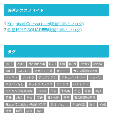
映画オススメサイト
1.
Knights of Odessa note(映画仲間のブログ)
2.
鉄腸野郎Z-SQUAD!!!!!(映画仲間のブログ)
タグ
2015
2016
che bunbun
DVD
film
mubi
Netflix
review
trailer
あらすじ
アカデミー賞
オススメ
カンヌ国際映画祭
キャスト
サントラ
チェブンブン
ドキュメンタリー
ネタバレ
ネタバレなし
ネットフリックス
フランス
ベストテン
ベルリン国際映画祭
上映館
予告
予告編
予想
原作
実話
意味
感想
料金
新作
日本公開
映画
東京国際映画祭
死ぬまでに観たい映画1001本
男はつらいよ
町山智浩
留学
続編
考察
解説
評価
酷評