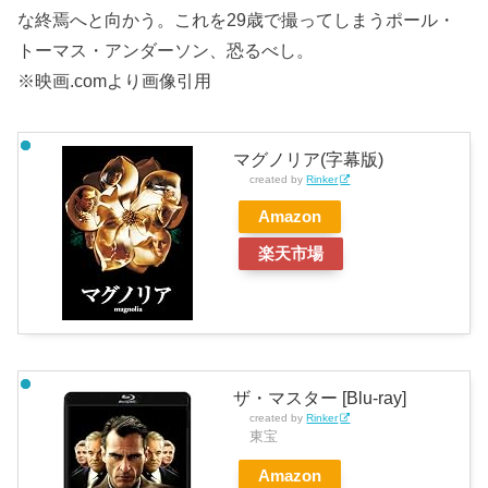
な終焉へと向かう。これを29歳で撮ってしまうポール・
トーマス・アンダーソン、恐るべし。
※映画.comより画像引用
マグノリア(字幕版)
created by
Rinker
Amazon
楽天市場
ザ・マスター [Blu-ray]
created by
Rinker
東宝
Amazon