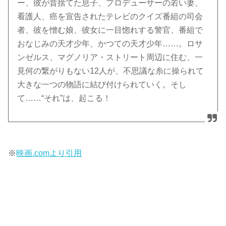
ー、彼が昔捨てた息子、プロデューサーの若い妻、
看護人、癌を宣告されたテレビのクイズ番組の司会
者、彼を憎む娘、彼女に一目惚れする警官、番組で
おなじみの天才少年、かつての天才少年……。ロサ
ンゼルス、マグノリア・ストリート周辺に住む、一
見何の繋がりもない12人が、不思議な糸に操られて
大きな一つの物語に結び付けられていく。そし
て……“それ”は、起こる！
※
映画.comより引用