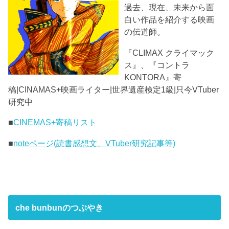
過去、現在、未来から面
白い作品を紹介する映画
の伝道師。
『CLIMAX クライマック
ス』、『コントラ
KONTORA』寄
稿|CINAMAS+映画ライター|世界遺産検定1級|只今VTuber
研究中
■
CINEMAS+寄稿リスト
■
noteページ(読書感想文、VTuber研究記事等)
che bunbunのつぶやき