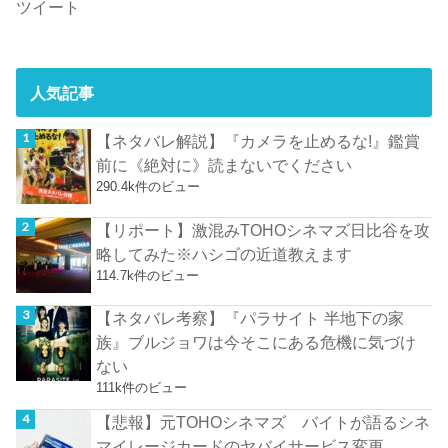
ツイート
人気記事
【ネタバレ解説】『カメラを止めるな!』鑑賞
前に《絶対に》読まないでください
290.4k件のビュー
【リポート】激混みTOHOシネマズ日比谷を攻
略してみた※ハシゴの近道教えます
114.7k件のビュー
【ネタバレ考察】『パラサイト 半地下の家
族』ブルジョワは今そこにある危機に気づけ
ない
111k件のビュー
【悲報】元TOHOシネマズ バイトが語るシネ
マイレージカードのヤバイサービス変更