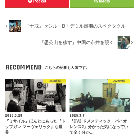
Pocket
feedly
『十戒』セシル・B・デミル最期のスペクタクル
『愚公山を移す』中国の市井を覗く
RECOMMEND
こちらの記事も人気です。
2025映画
2025映画
2025.3.28
2025.3.7
『ミサイル』ほんとにあった『ト
『DV2 ドメスティック・バイオ
ップガン マーヴェリック』な世
レンス2』分かった気になってい
界
て全く分か…