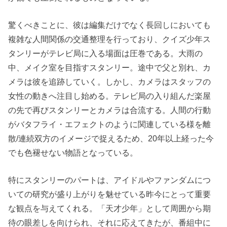
驚くべきことに、彼は編集だけでなく長回しにおいても
複雑な人間関係の交通整理を行っており、クイズ少年ス
タンリーがテレビ局に入る場面は圧巻である。大雨の
中、メイク室を目指すスタンリー。途中で父と別れ、カ
メラは彼を追跡していく。しかし、カメラはスタッフの
女性の動きへ注目し始める。テレビ局の入り組んだ楽屋
の先で再びスタンリーとカメラは合流する。人間の行動
がバタフライ・エフェクトのように関連している様を離
散/連続双方のイメージで捉えるため、20年以上経った今
でも色褪せない物語となっている。
特にスタンリーのパートは、アイドルやファンダムにつ
いての研究が盛り上がりを魅せている昨今にとって重要
な観点を与えてくれる。「天才少年」として周囲から期
待の眼差しを向けられ、それに応えてきたが、番組中に