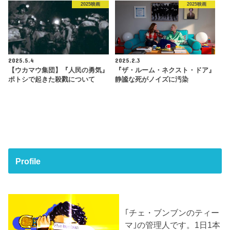
2025映画
2025映画
2025.5.4
2025.2.3
【ウカマウ集団】『人民の勇気』
『ザ・ルーム・ネクスト・ドア』
ポトシで起きた殺戮について
静謐な死がノイズに汚染
Profile
｢チェ・ブンブンのティー
マ｣の管理人です。1日1本