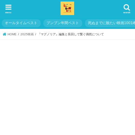
menu
search
オールタイムベスト
ブンブン年間ベスト
死ぬまでに観たい映画1001
HOME
2025映画
『マグノリア』編集と長回しで繋ぐ偶然について