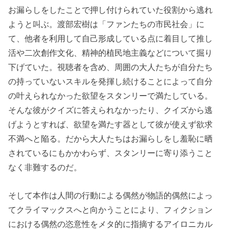
お漏らしをしたことで押し付けられていた役割から逃れ
ようと叫ぶ。渡部宏樹は「ファンたちの市民社会」に
て、他者を利用して自己形成している点に着目して推し
活や二次創作文化、精神的植民地主義などについて掘り
下げていた。視聴者を含め、周囲の大人たちが自分たち
の持っていないスキルを発揮し続けることによって自分
の叶えられなかった欲望をスタンリーで満たしている。
そんな彼がクイズに答えられなかったり、クイズから逃
げようとすれば、欲望を満たす器として彼が使えず欲求
不満へと陥る。だから大人たちはお漏らしをし羞恥に晒
されているにもかかわらず、スタンリーに寄り添うこと
なく非難するのだ。
そして本作は人間の行動による偶然が物語的偶然によっ
てクライマックスへと向かうことにより、フィクション
における偶然の恣意性をメタ的に指摘するアイロニカル