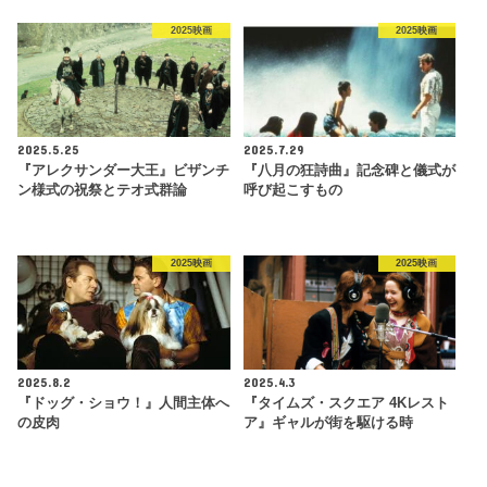
2025映画
2025映画
2025.5.25
2025.7.29
『アレクサンダー大王』ビザンチ
『八月の狂詩曲』記念碑と儀式が
ン様式の祝祭とテオ式群論
呼び起こすもの
2025映画
2025映画
2025.8.2
2025.4.3
『ドッグ・ショウ！』人間主体へ
『タイムズ・スクエア 4Kレスト
の皮肉
ア』ギャルが街を駆ける時