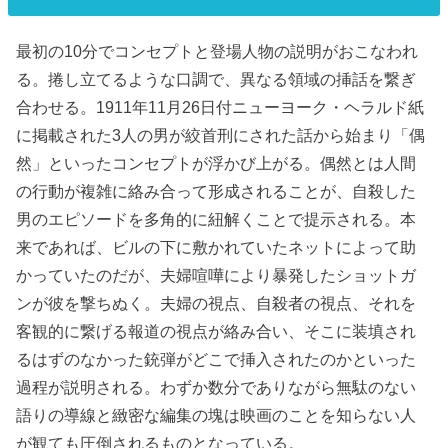
最初の10分でコンセプトと登場人物の説明がおこなわれ
る。捲し立てるような口調で、異なる領域の挿話を繋ぎ
合わせる。1911年11月26日付ニューヨーク・ヘラルド紙
に掲載された3人の男が絞首刑にされた話から始まり「偶
然」といったコンセプトが浮かび上がる。偶然とは人間
の行動が複雑に絡み合って形成されることが、自殺した
男のエピソードを多角的に紐解くことで提示される。本
来であれば、ビルの下に敷かれていたネットによって助
かっていたのだが、夫婦喧嘩により暴発したショットガ
ンが彼を撃ちぬく。夫婦の視点、自殺者の視点、それを
客観的に繋げる報道の視点が絡み合い、そこに装填され
るはずのなかった銃弾がどこで挿入されたのかといった
過程が説明される。わずか数分でありながら無駄のない
語りの導線と緻密な編集の塊は映画のことを知らない人
が観ても圧倒されるものとなっている。