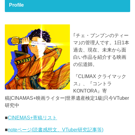
Profile
｢チェ・ブンブンのティー
マ｣の管理人です。1日1本
過去、現在、未来から面
白い作品を紹介する映画
の伝道師。
『CLIMAX クライマック
ス』、『コントラ
KONTORA』寄
稿|CINAMAS+映画ライター|世界遺産検定1級|只今VTuber
研究中
■
CINEMAS+寄稿リスト
■
noteページ(読書感想文、VTuber研究記事等)