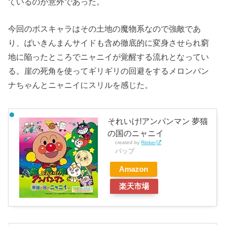
ているのが意外であった。
今回のボスキャラはその土地の魔物系なので強敵であ
り、ばいきんまんサイドも含め徹底的に変身させられ窮
地に陥ったところでニャニイが覚醒する流れとなってい
る。崖の死角を使ってギリギリの回避をするメロンパン
ナちゃんとニャニイにスリルを感じた。
それいけ!アンパンマン 夢猫
の国のニャニイ
created by
Rinker
バップ
Amazon
楽天市場