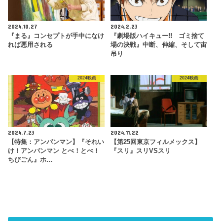
2024.10.27
2024.2.23
『まる』コンセプトが手中になけ
『劇場版ハイキュー!! ゴミ捨て
れば悪用される
場の決戦』中断、伸縮、そして宙
吊り
2024映画
2024映画
2024.7.23
2024.11.22
【特集：アンパンマン】『それい
【第25回東京フィルメックス】
け！アンパンマン とべ！とべ！
『スリ』スリVSスリ
ちびごん』ホ…