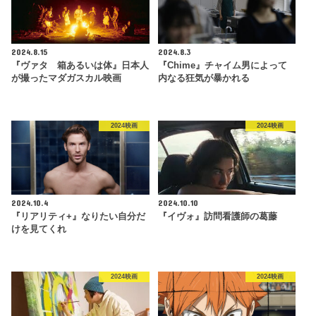
2024.8.15
2024.8.3
『ヴァタ 箱あるいは体』日本人
『Chime』チャイム男によって
が撮ったマダガスカル映画
内なる狂気が暴かれる
2024映画
2024映画
2024.10.4
2024.10.10
『リアリティ+』なりたい自分だ
『イヴォ』訪問看護師の葛藤
けを見てくれ
2024映画
2024映画