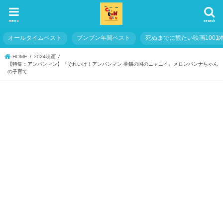
menu
search
オールタイムベスト
ブンブン年間ベスト
死ぬまでに観たい映画1001
HOME
2024映画
【特集：アンパンマン】『それいけ！アンパンマン 夢猫の国のニャニイ』メロンパンナちゃん
の子育て