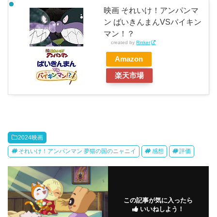
映画 それいけ！アンパンマ
ン ばいきんまんVSバイキン
マン！？
created by
Rinker
Amazon
楽天市場
2024映画
それいけ！アンパンマン 夢猫の国のニャニイ
感想
評価
この記事が気に入ったら
いいねしよう！