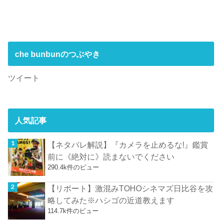
che bunbunのつぶやき
ツイート
人気記事
【ネタバレ解説】『カメラを止めるな!』鑑賞
前に《絶対に》読まないでください
290.4k件のビュー
【リポート】激混みTOHOシネマズ日比谷を攻
略してみた※ハシゴの近道教えます
114.7k件のビュー