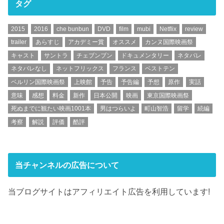
タグ
2015
2016
che bunbun
DVD
film
mubi
Netflix
review
trailer
あらすじ
アカデミー賞
オススメ
カンヌ国際映画祭
キャスト
サントラ
チェブンブン
ドキュメンタリー
ネタバレ
ネタバレなし
ネットフリックス
フランス
ベストテン
ベルリン国際映画祭
上映館
予告
予告編
予想
原作
実話
意味
感想
料金
新作
日本公開
映画
東京国際映画祭
死ぬまでに観たい映画1001本
男はつらいよ
町山智浩
留学
続編
考察
解説
評価
酷評
当チャンネルの広告について
当ブログサイトはアフィリエイト広告を利用しています!