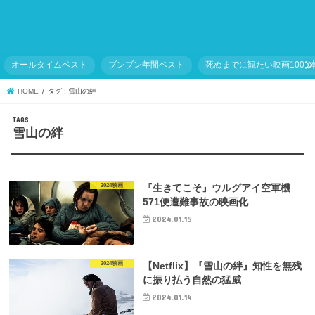
オールタイムベスト
ブンブン年間ベスト
死ぬまでに観たい映画1001
HOME
タグ : 雪山の絆
雪山の絆
2024映画
『生きてこそ』ウルグアイ空軍機
571便遭難事故の映画化
2024.01.15
2024映画
【Netflix】『雪山の絆』知性を無残
に振り払う自然の猛威
2024.01.14