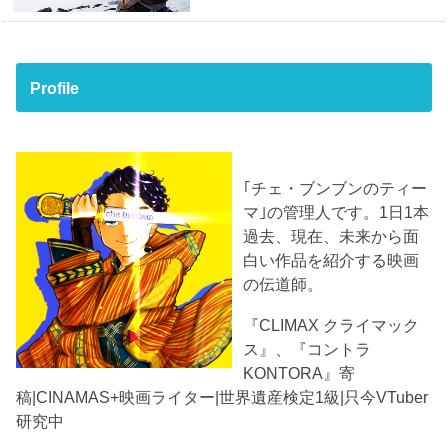
Profile
｢チェ・ブンブンのティー
マ｣の管理人です。1日1本
過去、現在、未来から面
白い作品を紹介する映画
の伝道師。
『CLIMAX クライマック
ス』、『コントラ
KONTORA』寄
稿|CINAMAS+映画ライター|世界遺産検定1級|只今VTuber
研究中