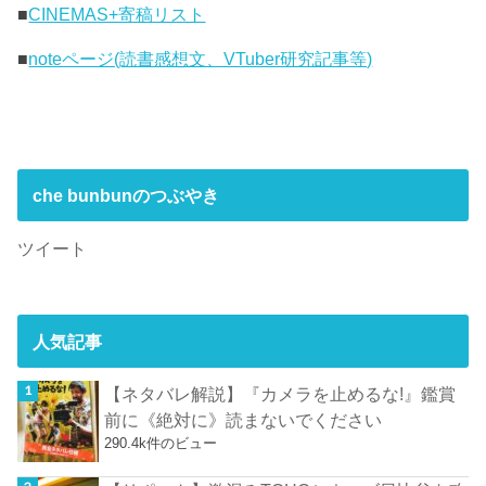
■
CINEMAS+寄稿リスト
■
noteページ(読書感想文、VTuber研究記事等)
che bunbunのつぶやき
ツイート
人気記事
【ネタバレ解説】『カメラを止めるな!』鑑賞
前に《絶対に》読まないでください
290.4k件のビュー