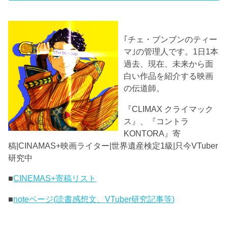
｢チェ・ブンブンのティー
マ｣の管理人です。1日1本
過去、現在、未来から面
白い作品を紹介する映画
の伝道師。
『CLIMAX クライマック
ス』、『コントラ
KONTORA』寄
稿|CINAMAS+映画ライター|世界遺産検定1級|只今VTuber
研究中
■
CINEMAS+寄稿リスト
■
noteページ(読書感想文、VTuber研究記事等)