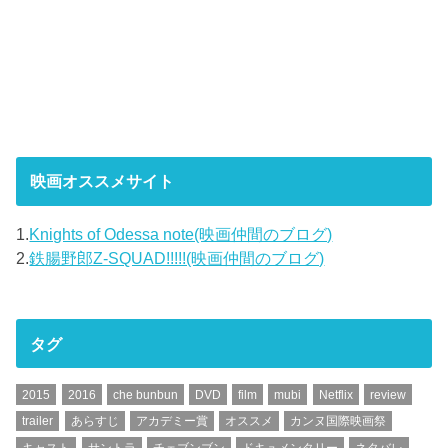
映画オススメサイト
1.
Knights of Odessa note(映画仲間のブログ)
2.
鉄腸野郎Z-SQUAD!!!!!(映画仲間のブログ)
タグ
2015
2016
che bunbun
DVD
film
mubi
Netflix
review
trailer
あらすじ
アカデミー賞
オススメ
カンヌ国際映画祭
キャスト
サントラ
チェブンブン
ドキュメンタリー
ネタバレ