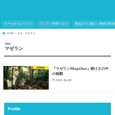
オールタイムベスト
ブンブン年間ベスト
死ぬまでに観たい映画1001
HOME
タグ : マゼラン
マゼラン
2025映画
『マゼラン/Magellan』静けさの中
の殺戮
2025.06.08
Profile