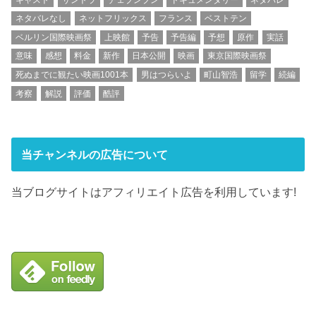
ネタバレなし
ネットフリックス
フランス
ベストテン
ベルリン国際映画祭
上映館
予告
予告編
予想
原作
実話
意味
感想
料金
新作
日本公開
映画
東京国際映画祭
死ぬまでに観たい映画1001本
男はつらいよ
町山智浩
留学
続編
考察
解説
評価
酷評
当チャンネルの広告について
当ブログサイトはアフィリエイト広告を利用しています!