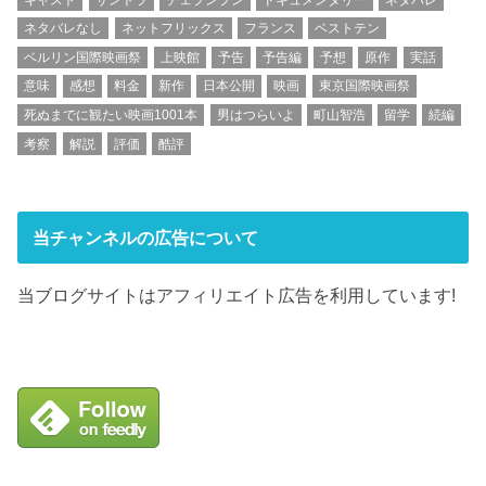
ネタバレなし
ネットフリックス
フランス
ベストテン
ベルリン国際映画祭
上映館
予告
予告編
予想
原作
実話
意味
感想
料金
新作
日本公開
映画
東京国際映画祭
死ぬまでに観たい映画1001本
男はつらいよ
町山智浩
留学
続編
考察
解説
評価
酷評
当チャンネルの広告について
当ブログサイトはアフィリエイト広告を利用しています!