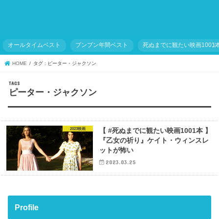
オールタイムベスト
ブンブン年間ベスト
死ぬまでに観たい映画1001
HOME
タグ : ピーター・ジャクソン
ピーター・ジャクソン
2023映画
【 #死ぬまでに観たい映画1001本 】
『乙女の祈り』ケイト・ウィンスレ
ットが怖い
2023.03.25
Profile