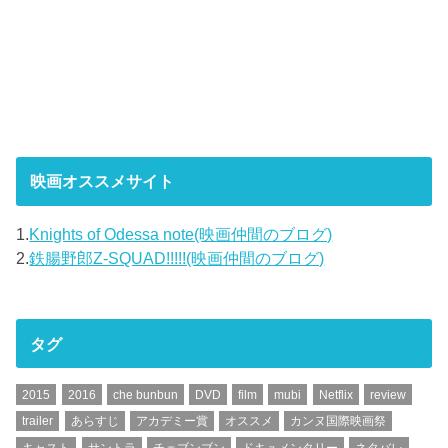
映画オススメサイト
1.
Knights of Odessa note(映画仲間のブログ)
2.
鉄腸野郎Z-SQUAD!!!!!(映画仲間のブログ)
タグ
2015
2016
che bunbun
DVD
film
mubi
Netflix
review
trailer
あらすじ
アカデミー賞
オススメ
カンヌ国際映画祭
キャスト
サントラ
チェブンブン
ドキュメンタリー
ネタバレ