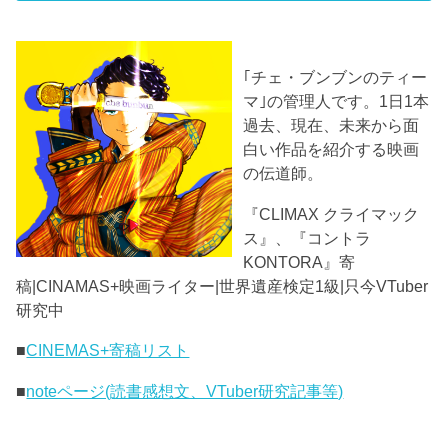
｢チェ・ブンブンのティー
マ｣の管理人です。1日1本
過去、現在、未来から面
白い作品を紹介する映画
の伝道師。
『CLIMAX クライマック
ス』、『コントラ
KONTORA』寄
稿|CINAMAS+映画ライター|世界遺産検定1級|只今VTuber
研究中
■
CINEMAS+寄稿リスト
■
noteページ(読書感想文、VTuber研究記事等)