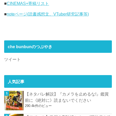
■
CINEMAS+寄稿リスト
■
noteページ(読書感想文、VTuber研究記事等)
che bunbunのつぶやき
ツイート
人気記事
【ネタバレ解説】『カメラを止めるな!』鑑賞
前に《絶対に》読まないでください
290.4k件のビュー