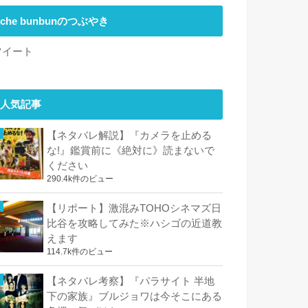
che bunbunのつぶやき
ツイート
人気記事
【ネタバレ解説】『カメラを止める
な!』鑑賞前に《絶対に》読まないで
ください
290.4k件のビュー
【リポート】激混みTOHOシネマズ日
比谷を攻略してみた※ハシゴの近道教
えます
114.7k件のビュー
【ネタバレ考察】『パラサイト 半地
下の家族』ブルジョワは今そこにある