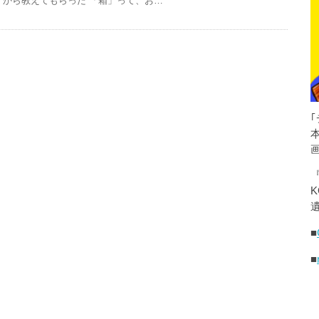
から教えてもらった 「箱」って、お…
K
遺
■
■