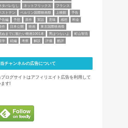
ネタバレなし
ネットフリックス
フランス
ベストテン
ベルリン国際映画祭
上映館
予告
予告編
予想
原作
実話
意味
感想
料金
新作
日本公開
映画
東京国際映画祭
死ぬまでに観たい映画1001本
男はつらいよ
町山智浩
留学
続編
考察
解説
評価
酷評
当チャンネルの広告について
当ブログサイトはアフィリエイト広告を利用して
います!