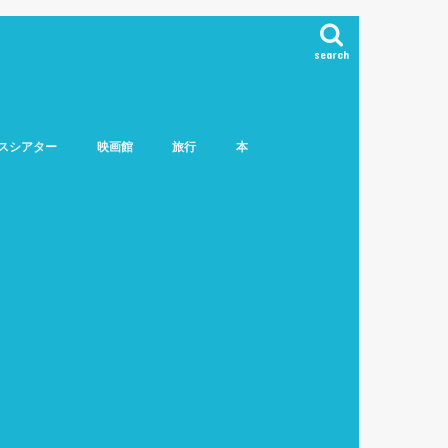
search
スシアター
映画館
旅行
本