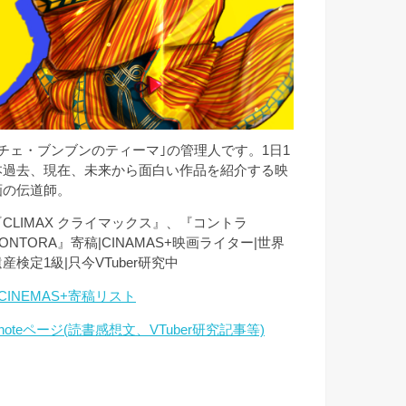
｢チェ・ブンブンのティーマ｣の管理人です。1日1
本過去、現在、未来から面白い作品を紹介する映
画の伝道師。
『CLIMAX クライマックス』、『コントラ
ONTORA』寄稿|CINAMAS+映画ライター|世界
産検定1級|只今VTuber研究中
CINEMAS+寄稿リスト
noteページ(読書感想文、VTuber研究記事等)