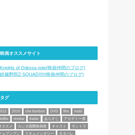
映画オススメサイト
Knights of Odessa note(映画仲間のブログ)
鉄腸野郎Z-SQUAD!!!!!(映画仲間のブログ)
タグ
2015
2016
che bunbun
DVD
film
mubi
etflix
review
trailer
あらすじ
アカデミー賞
オススメ
カンヌ国際映画祭
キャスト
サントラ
チェブンブン
ドキュメンタリー
ネタバレ