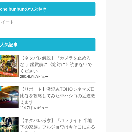
che bunbunのつぶやき
ツイート
人気記事
【ネタバレ解説】『カメラを止める
な!』鑑賞前に《絶対に》読まないで
ください
290.4k件のビュー
【リポート】激混みTOHOシネマズ日
比谷を攻略してみた※ハシゴの近道教
えます
114.7k件のビュー
【ネタバレ考察】『パラサイト 半地
下の家族』ブルジョワは今そこにある