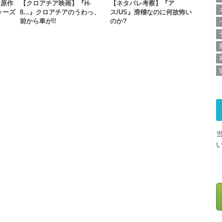
』原作
【クロアチア映画】『H-
【ネタバレ考察】『ア
ォーズ
8...』クロアチアのうわっ、
ス/US』滑稽なのに何故怖い
前から車が!!
のか?