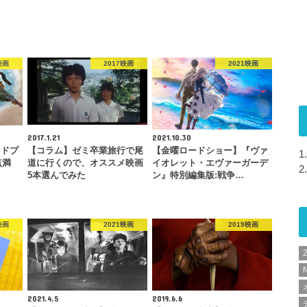
映画
2017映画
2021映画
2017.1.21
2021.10.30
ッドプ
【コラム】ゼミ卒業旅行で尾
【金曜ロードショー】『ヴァ
1.
点満
道に行くので、オススメ映画
イオレット・エヴァーガーデ
2.
5本選んでみた
ン』特別編集版:戦争…
映画
2021映画
2019映画
N
2021.4.5
2019.6.6