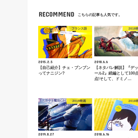
RECOMMEND
こちらの記事も人気です。
フランス語
2018
2015.2.5
2018.6.6
【自己紹介】チェ・ブンブン
【ネタバレ解説】『デ
ってナニジン?
ール2』続編として100
点!そして、ドミノ…
2019映画
2018
2019.8.27
2018.6.16