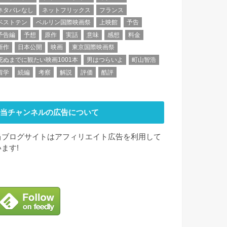
ネタバレなし
ネットフリックス
フランス
ベストテン
ベルリン国際映画祭
上映館
予告
予告編
予想
原作
実話
意味
感想
料金
新作
日本公開
映画
東京国際映画祭
死ぬまでに観たい映画1001本
男はつらいよ
町山智浩
留学
続編
考察
解説
評価
酷評
当チャンネルの広告について
当ブログサイトはアフィリエイト広告を利用して
います!