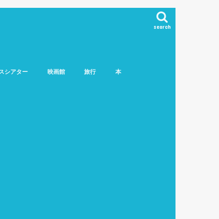
search
スシアター
映画館
旅行
本