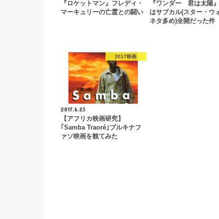
『ロケットマン』フレディ・
『ワンダー 君は太陽
マーキュリーの亡霊との闘い
はサブカル(スター・ウ
ネタ多め)全開だった件
2017映画
2017.6.23
【アフリカ映画研究】
｢Samba Traoré｣ブルキナフ
ァソ映画を観てみた