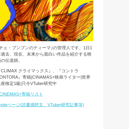
｢チェ・ブンブンのティーマ｣の管理人です。1日1
本過去、現在、未来から面白い作品を紹介する映
画の伝道師。
『CLIMAX クライマックス』、『コントラ
ONTORA』寄稿|CINAMAS+映画ライター|世界
産検定1級|只今VTuber研究中
CINEMAS+寄稿リスト
noteページ(読書感想文、VTuber研究記事等)