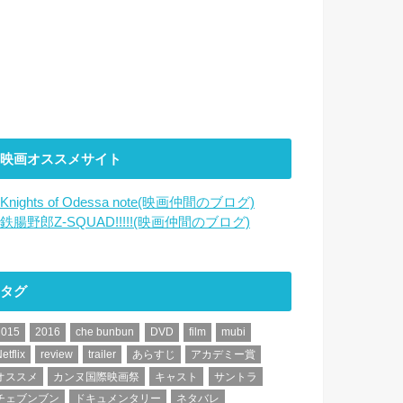
映画オススメサイト
Knights of Odessa note(映画仲間のブログ)
鉄腸野郎Z-SQUAD!!!!!(映画仲間のブログ)
タグ
2015
2016
che bunbun
DVD
film
mubi
etflix
review
trailer
あらすじ
アカデミー賞
オススメ
カンヌ国際映画祭
キャスト
サントラ
チェブンブン
ドキュメンタリー
ネタバレ